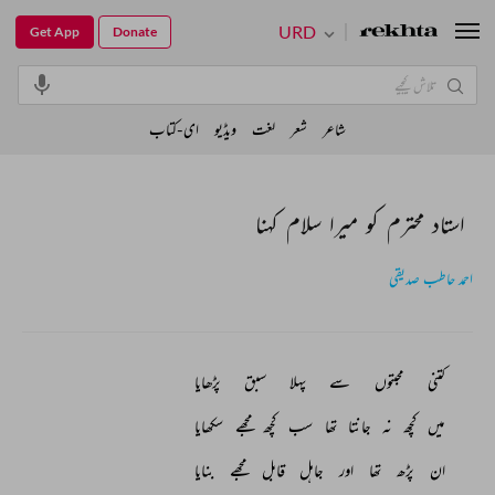
URD
Get App
Donate
شاعر
شعر
لغت
ویڈیو
ای-کتاب
استاد محترم کو میرا سلام کہنا
احمد حاطب صدیقی
کتنی 
محبتوں 
سے 
پہلا 
سبق 
پڑھایا 
میں 
کچھ 
نہ 
جانتا 
تھا 
سب 
کچھ 
مجھے 
سکھایا 
ان 
پڑھ 
تھا 
اور 
جاہل 
قابل 
مجھے 
بنایا 