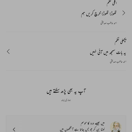
اگلی نظم
تھوڑا تھوڑا خرچ کریں ہم
احمد حاطب صدیقی
پچھلی نظم
یہ بات سمجھ میں آئی نہیں
احمد حاطب صدیقی
آپ یہ بھی پڑھ سکتے ہیں
ہماری پسند
میں جیسے درد کا موسم
گھٹا بن کر جو بس جاتا ہے آنکھوں میں