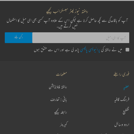
ریختہ نیوز لیٹر سبسکرائب کیجیے
آپ کو باقاعدگی سے کچھ حاصل کرنا ہے لیکن اس کے علاوہ آپ کسی بھی ای میل کا استعمال
نہیں کرتے ہیں۔
میں نے ریختہ کی
پرائیویسی پالیسی
پڑھ لی ہے اور اس سے متفق ہوں
فوری رابطے
معلومات
عطیہ
ریختہ فاؤنڈیشن
فرہنگ قافیہ
بانی : تعارف
تقطیع
رابطہ کیجیے
اردو وسائل
کیریئر