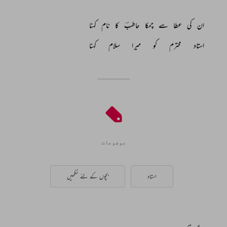
ان 
کی 
عطا 
سے 
چمکا 
حاطبؔ 
کا 
نام 
کہنا 
استاد 
محترم 
کو 
میرا 
سلام 
کہنا 
موضوعات
استاد
بچوں کے لئے نظمیں