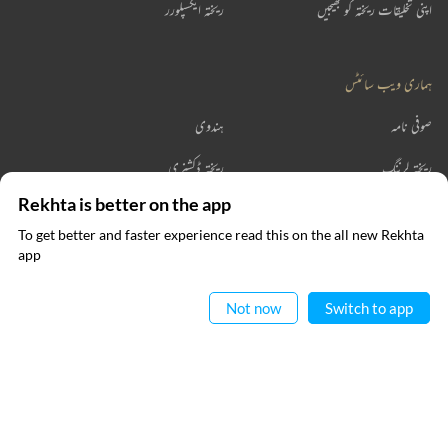
اپنی تخلیقات ریختہ کو بھیجیں
ریختہ ایکسپلورر
ہماری ویب سائٹس
صوفی نامہ
ہندوی
ریختہ لرننگ
ریختہ ڈکشنری
Rekhta is better on the app
ریختہ بکس
To get better and faster experience read this on the all new Rekhta
ایپ میں
app
پڑھیے
رابطہ کیجیے
Not now
Switch to app
فالو کیجیے