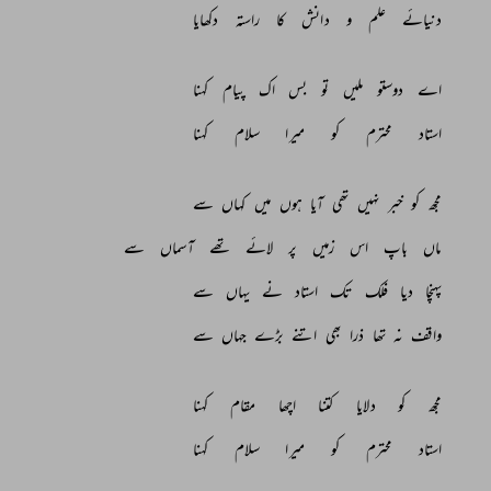
دنیائے 
علم 
و 
دانش 
کا 
راستہ 
دکھایا 
اے 
دوستو 
ملیں 
تو 
بس 
اک 
پیام 
کہنا 
استاد 
محترم 
کو 
میرا 
سلام 
کہنا 
مجھ 
کو 
خبر 
نہیں 
تھی 
آیا 
ہوں 
میں 
کہاں 
سے 
ماں 
باپ 
اس 
زمیں 
پر 
لائے 
تھے 
آسماں 
سے 
پہنچا 
دیا 
فلک 
تک 
استاد 
نے 
یہاں 
سے 
واقف 
نہ 
تھا 
ذرا 
بھی 
اتنے 
بڑے 
جہاں 
سے 
مجھ 
کو 
دلایا 
کتنا 
اچھا 
مقام 
کہنا 
استاد 
محترم 
کو 
میرا 
سلام 
کہنا 