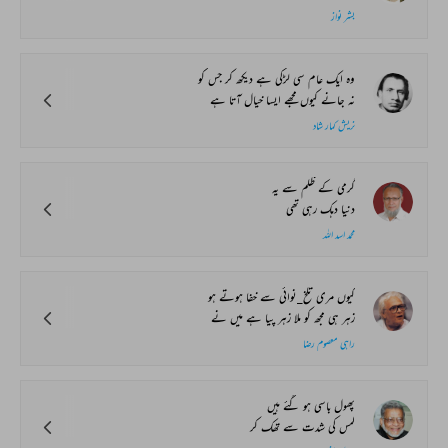
بشر نواز
وہ ایک عام سی لڑکی ہے دیکھ کر جس کو
نہ جانے کیوں مجھے ایسا خیال آتا ہے
نریش کمار شاد
گرمی کے ظلم سے یہ
دنیا دہک رہی تھی
محمد اسد اللہ
کیوں مری تلخ_نوائی سے خفا ہوتے ہو
زہر ہی مجھ کو ملا زہر پیا ہے میں نے
راہی معصوم رضا
پھول باسی ہو گئے ہیں
لمس کی شدت سے تھک کر