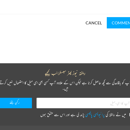
CANCEL
COMME
ریختہ نیوز لیٹر سبسکرائب کیجیے
پ کو باقاعدگی سے کچھ حاصل کرنا ہے لیکن اس کے علاوہ آپ کسی بھی ای میل کا استعمال نہیں کرتے
ہیں۔
میں نے ریختہ کی
پرائیویسی پالیسی
پڑھ لی ہے اور اس سے متفق ہوں