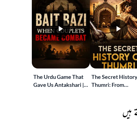
The Urdu Game That
The Secret History
Gave Us Antakshari |
Thumri: From
Bait Bazi Explained
Lucknow’s Courts 
Global Stages
 ہیں