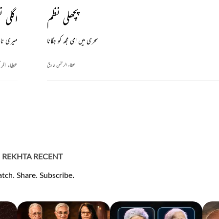
پچھلی نظم
اگلی ن
سحری میں امی مجھ کو جگانا
میری نان
عطاء الر
عطاء الرحمٰن طارق
REKHTA RECENT
tch. Share. Subscribe.