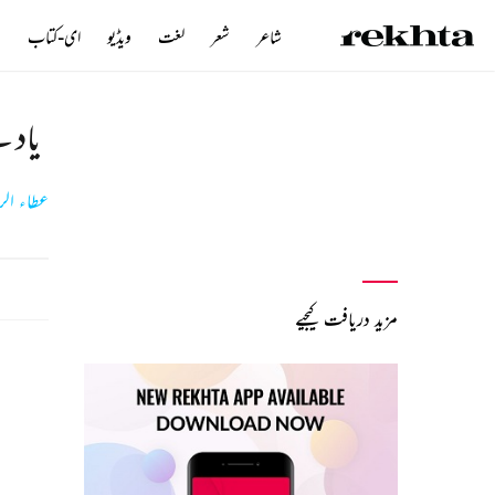
شاعر
شعر
لغت
ویڈیو
ای-کتاب
ن
یاد 
عطاء الر
مزید دریافت کیجیے