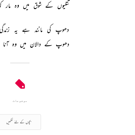
تتلیوں 
کے 
شوق 
میں 
وہ 
مار 
کھ
دھوپ 
کی 
مانند 
ہے 
یہ 
زندگی
دھوپ 
کے 
دالان 
میں 
وہ 
آنا 
موضوعات
بچوں کے لئے نظمیں