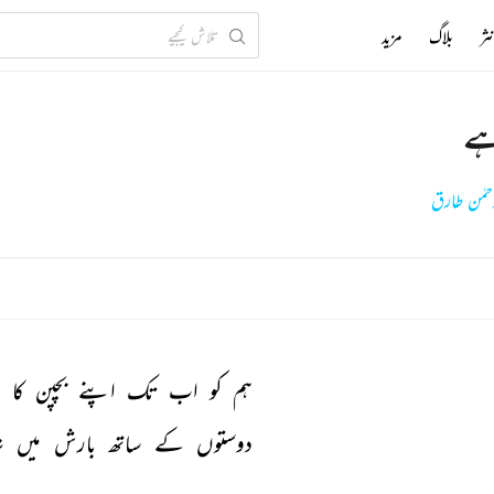
ثر
بلاگ
مزید
ہے
حمٰن طارق
ہم 
کو 
اب 
تک 
اپنے 
بچپن 
کا 
ز
دوستوں 
کے 
ساتھ 
بارش 
میں 
ن