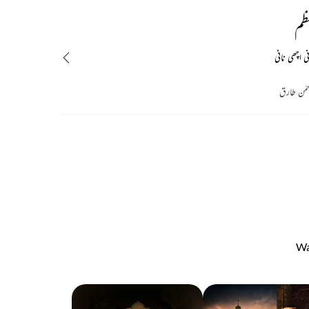
ظم
ی اچھی نانی
حمٰن طارق
Wa