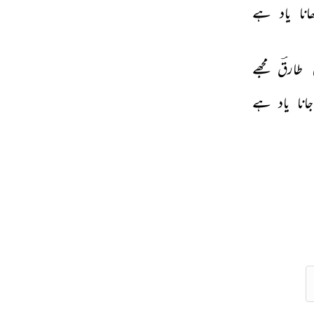
انا 
یاد 
ہے 
 
طارقؔ 
مجھے 
جانا 
یاد 
ہے 