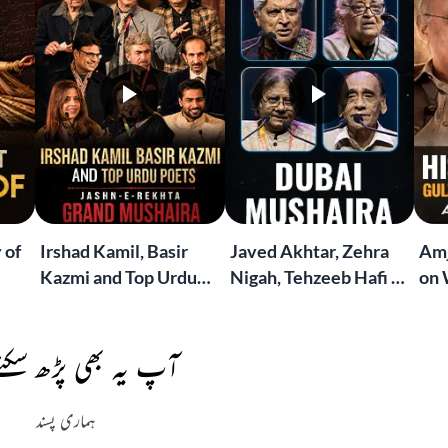
 of
Irshad Kamil, Basir
Javed Akhtar, Zehra
Amj
Kazmi and Top Urdu
Nigah, Tehzeeb Hafi &
on 
to
Poets Live at the
More | Live at the
Lif
Jashn-e-Rekhta
Dubai Grand Mushaira
Rub
London Grand
آپ یہ بھی پڑھ سکتے
Mushaira
ہماری پسند