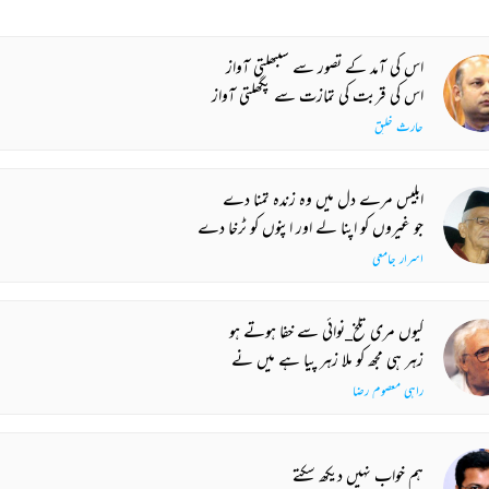
اس کی آمد کے تصور سے سنبھلتی آواز
اس کی قربت کی تمازت سے پگھلتی آواز
حارث خلیق
ابلیس مرے دل میں وہ زندہ تمنا دے
جو غیروں کو اپنا لے اور اپنوں کو ٹرخا دے
اسرار جامعی
کیوں مری تلخ_نوائی سے خفا ہوتے ہو
زہر ہی مجھ کو ملا زہر پیا ہے میں نے
راہی معصوم رضا
ہم خواب نہیں دیکھ سکتے