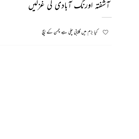
آشفتہ اورنگ آبادی کی غزلیں
کیا بزم میں گلابی چلی ہے چمن کے بیچ