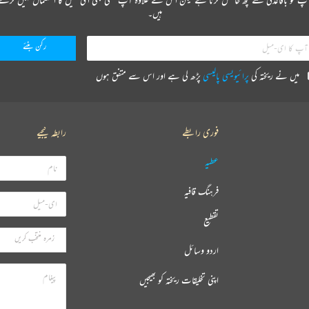
ہیں۔
میں نے ریختہ کی
پرائیویسی پالیسی
پڑھ لی ہے اور اس سے متفق ہوں
فوری رابطے
رابطہ کیجیے
عطیہ
فرہنگ قافیہ
تقطیع
اردو وسائل
اپنی تخلیقات ریختہ کو بھیجیں