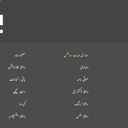
ہماری ویب سائٹس
معلومات
ہندوی
ریختہ فاؤنڈیشن
صوفی نامہ
بانی : تعارف
ریختہ ڈکشنری
رابطہ کیجیے
ریختہ لرننگ
کیریئر
ریختہ بکس
ریختہ ایکسپلورر