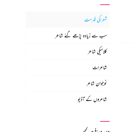
شعراکی فہرست
سب سے زیادہ پڑھے گئے شاعر
کلاسیکی شاعر
شاعرات
نوجوان شاعر
شاعروں کے آڈیو
مزید دریافت کیجیے