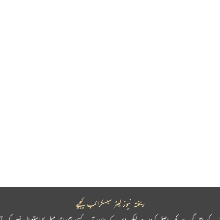
ریختہ نیوز لیٹر سبسکرائب کیجیے
پ کو باقاعدگی سے کچھ حاصل کرنا ہے لیکن اس کے علاوہ آپ کسی بھی ای میل کا استعمال نہیں کرتے