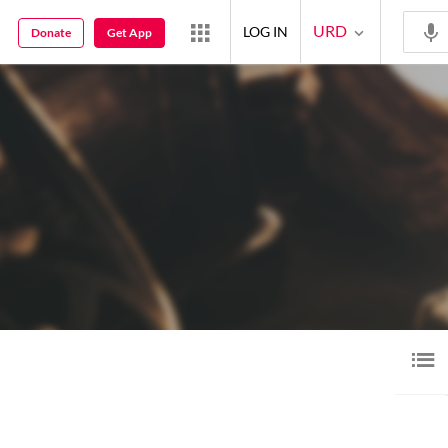
URD
LOG IN
Donate
Get App