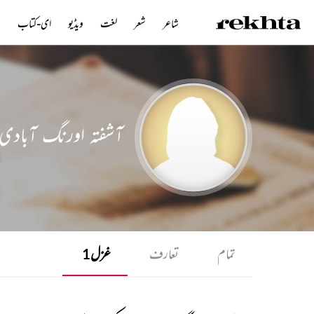
شاعر
شعر
لغت
ویڈیو
ای-کتاب
ن
آشفتہ اورنگ آبادی
تمام
تعارف
غزل
1