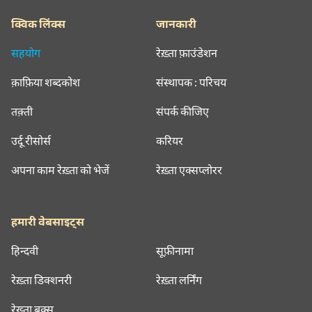
क्विक लिंक्स
जानकारी
सहयोग
रेख़्ता फ़ाउंडेशन
क़ाफ़िया शब्दकोश
संस्थापक : परिचय
तक़्ती
संपर्क कीजिए
उर्दू रीसोर्स
करियर
अपना काम रेख़्ता को भेजें
रेख़्ता एक्सप्लोरर
हमारी वेबसाइट्स
हिन्दवी
सूफ़ीनामा
रेख़्ता डिक्शनरी
रेख़्ता लर्निंग
रेख़्ता बुक्स