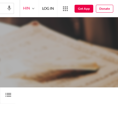
HIN
LOG IN
Get App
Donate