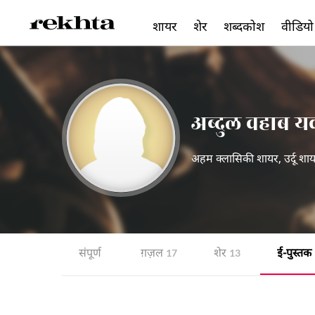
शायर
शेर
शब्दकोश
वीडियो
अब्दुल वहाब य
अहम क्लासिकी शायर, उर्दू शाय
संपूर्ण
ग़ज़ल
शेर
ई-पुस्तक
17
13