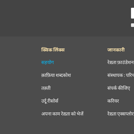
क्विक लिंक्स
जानकारी
सहयोग
रेख़्ता फ़ाउंडेशन
क़ाफ़िया शब्दकोश
संस्थापक : परि
तक़्ती
संपर्क कीजिए
उर्दू रीसोर्स
करियर
अपना काम रेख़्ता को भेजें
रेख़्ता एक्सप्लो