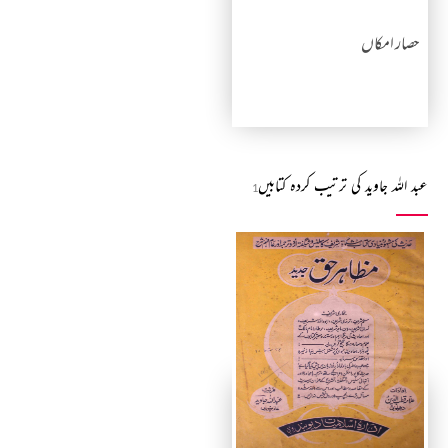
حصار امکاں
عبد اللہ جاوید کی ترتیب کردہ کتابیں
1