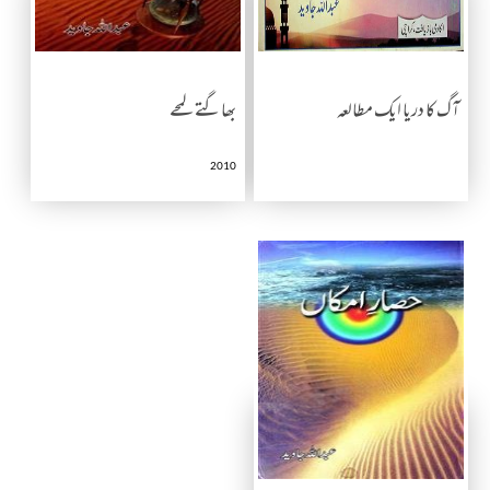
آگ کا دریا ایک مطالعہ
بھاگتے لمحے
2010