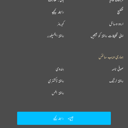
تقطیع
رابطہ کیجیے
اردو وسائل
کیریئر
اپنی تخلیقات ریختہ کو بھیجیں
ریختہ ایکسپلورر
ہماری ویب سائٹس
صوفی نامہ
ہندوی
ریختہ لرننگ
ریختہ ڈکشنری
ریختہ بکس
رابطہ کیجیے