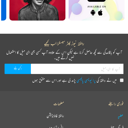
ریختہ نیوز لیٹر سبسکرائب کیجیے
آپ کو باقاعدگی سے کچھ حاصل کرنا ہے لیکن اس کے علاوہ آپ کسی بھی ای میل کا استعمال
نہیں کرتے ہیں۔
میں نے ریختہ کی
پرائیویسی پالیسی
پڑھ لی ہے اور اس سے متفق ہوں
فوری رابطے
معلومات
عطیہ
ریختہ فاؤنڈیشن
فرہنگ قافیہ
بانی : تعارف