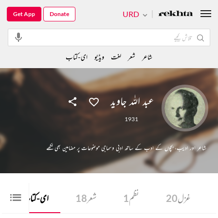
URD
Get App
Donate
شاعر
شعر
لغت
ویڈیو
ای-کتاب
عبد اللہ جاوید
1931
شاعر اور ادیب، بچوں کے ادب کے ساتھ ادبی وسماجی موضوعات پر مضامین بھی لکھے
غزل
20
نظم
1
شعر
18
ای-کتاب
4