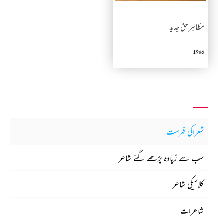
مظاہر حق جدید
1966
شعراکی فہرست
سب سے زیادہ پڑھے گئے شاعر
کلاسیکی شاعر
شاعرات