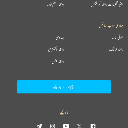
اپنی تخلیقات ریختہ کو بھیجیں
ریختہ ایکسپلورر
ہماری ویب سائٹس
صوفی نامہ
ہندوی
ریختہ لرننگ
ریختہ ڈکشنری
ریختہ بکس
رابطہ کیجیے
فالو کیجیے