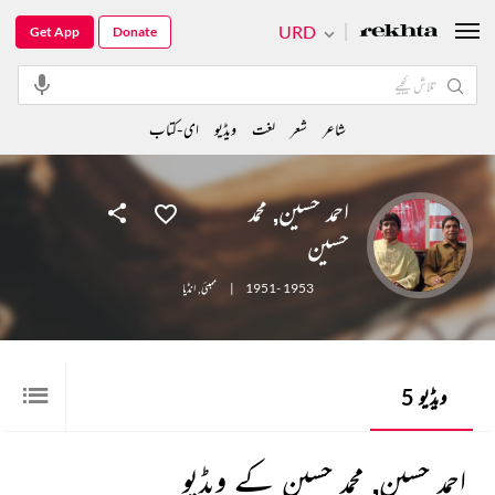
URD
Get App
Donate
شاعر
شعر
لغت
ویڈیو
ای-کتاب
احمد حسین, محمد
حسین
1951- 1953
|
ممبئی
,
انڈیا
ویڈیو
5
احمد حسین, محمد حسین کے ویڈیو