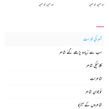
احمد حسین, محمد حسین
احمد حسین, محمد حسین
شعراکی فہرست
سب سے زیادہ پڑھے گئے شاعر
کلاسیکی شاعر
شاعرات
نوجوان شاعر
شاعروں کے آڈیو