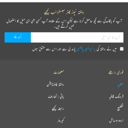
ریختہ نیوز لیٹر سبسکرائب کیجیے
آپ کو باقاعدگی سے کچھ حاصل کرنا ہے لیکن اس کے علاوہ آپ کسی بھی ای میل کا استعمال
نہیں کرتے ہیں۔
میں نے ریختہ کی
پرائیویسی پالیسی
پڑھ لی ہے اور اس سے متفق ہوں
فوری رابطے
معلومات
عطیہ
ریختہ فاؤنڈیشن
فرہنگ قافیہ
بانی : تعارف
تقطیع
رابطہ کیجیے
اردو وسائل
کیریئر