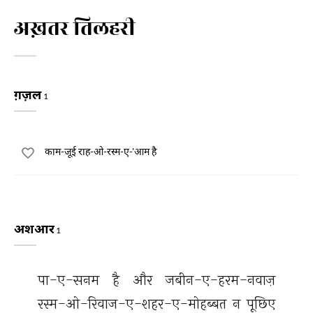
अख़तर तिलहरी
ग़ज़ल
1
काम-जूई राह-ओ-रस्म-ए-'आम है
अशआर
1
पा-ए-सनम 
है 
और 
जबीन-ए-हरम-नवाज़ 
रस्म-ओ-रिवाज-ए-शहर-ए-मोहब्बत 
न 
पूछिए 