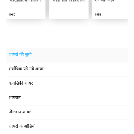
Maqalat-e-Talhari
Mazhabi Tasawwurat
शेर-ओ-अदब
1960
1958
शायरों की सूची
सर्वाधिक पढ़े गये शायर
क्लासिकी शायर
शायरात
नौजवान शायर
शायरों के ऑडियो