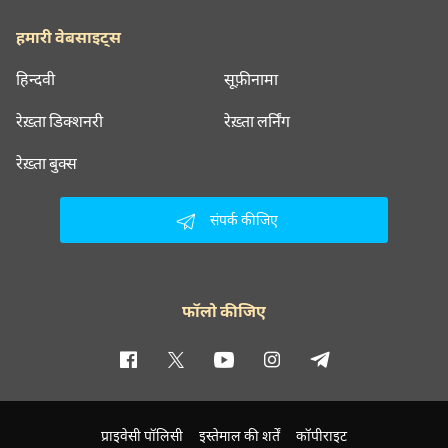
हमारी वेबसाइट्स
हिन्दवी
सूफ़ीनामा
रेख़्ता डिक्शनरी
रेख़्ता लर्निंग
रेख़्ता बुक्स
संपर्क कीजिए
फॉलो कीजिए
प्राइवेसी पॉलिसी
इस्तेमाल की शर्तें
कॉपीराइट