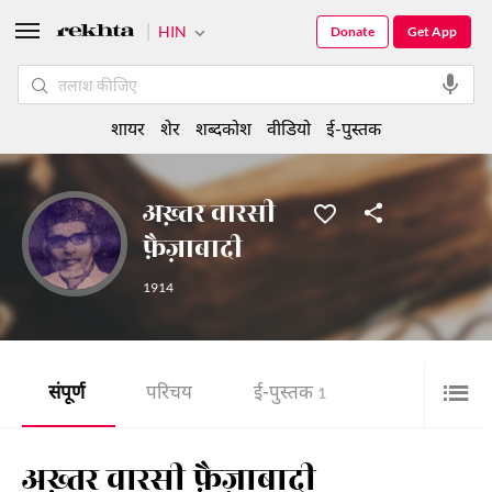
HIN
Donate
Get App
शायर
शेर
शब्दकोश
वीडियो
ई-पुस्तक
अख़्तर वारसी
फ़ैज़ाबादी
1914
संपूर्ण
परिचय
ई-पुस्तक
1
अख़्तर वारसी फ़ैज़ाबादी