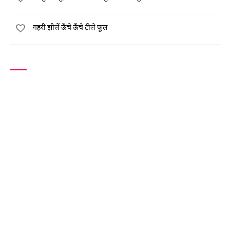
गहरी झीलें ऊँचे ऊँचे टीले फूल
शायरों की सूची
RECITATION
सर्वाधिक पढ़े गये शायर
क्लासिकी शायर
शायरात
नौजवान शायर
शायरों के ऑडियो