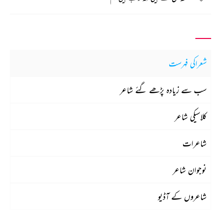
شعراکی فہرست
سب سے زیادہ پڑھے گئے شاعر
کلاسیکی شاعر
شاعرات
نوجوان شاعر
شاعروں کے آڈیو