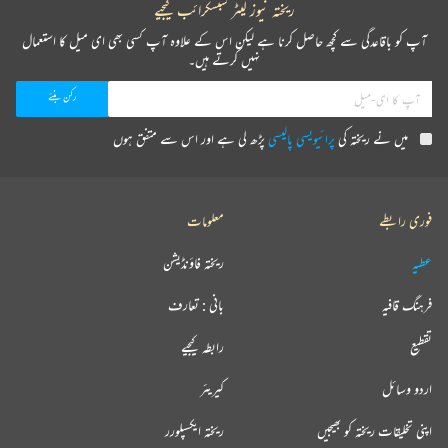
ریختہ نیوز لیٹر سبسکرائب کیجیے
آپ کو باقاعدگی سے کچھ حاصل کرنا ہے لیکن اس کے علاوہ آپ کسی بھی ای میل کا استعمال
نہیں کرتے ہیں۔
میں نے ریختہ کی
پرائیویسی پالیسی
پڑھ لی ہے اور اس سے متفق ہوں
فوری رابطے
معلومات
عطیہ
ریختہ فاؤنڈیشن
فرہنگ قافیہ
بانی : تعارف
تقطیع
رابطہ کیجیے
اردو وسائل
کیریئر
اپنی تخلیقات ریختہ کو بھیجیں
ریختہ ایکسپلورر