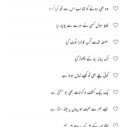
وہ بھی رونے کو تھا اب اس سے گلہ کیا کرتا
غلط سوال کسی نے مزے سے پوچھ لیا
سلسلہ شدت گریہ کا ذرا ٹوٹ گیا
اک بہانہ بنا کے چھوڑ گیا
کوئی بچے بھی تو کیسے کمال ہوتا ہے
یک بیک کشف و کرامات بھی ہو سکتی ہے
جسے ہم سے محبت ہو یہاں پر بیٹھ سکتا ہے
لفظ ان کے ہیں کہہ رہے ہیں ہم