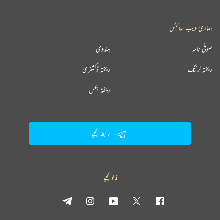
ہماری ویب سائٹس
صوفی نامہ
ہندوی
ریختہ لرننگ
ریختہ ڈکشنری
ریختہ بکس
رابطہ کیجیے
فالو کیجیے