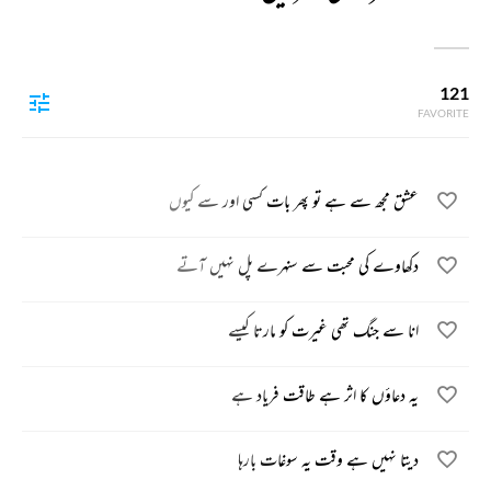
121
FAVORITE
عشق مجھ سے ہے تو پھر بات کسی اور سے کیوں
دکھاوے کی محبت سے سنہرے پل نہیں آتے
انا سے جنگ تھی غیرت کو مارتا کیسے
یہ دعاؤں کا اثر ہے طاقت فریاد ہے
دیتا نہیں ہے وقت یہ سوغات بارہا