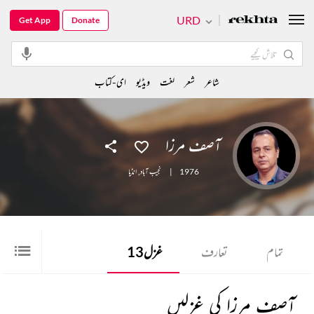
URD
Get App
Donate
شاعر
شعر
لغت
ویڈیو
ای-کتاب
آصف مرزا
1976
|
نجیب آباد
,
انڈیا
تمام
تعارف
غزل
13
آصف مرزا کی غزلیں