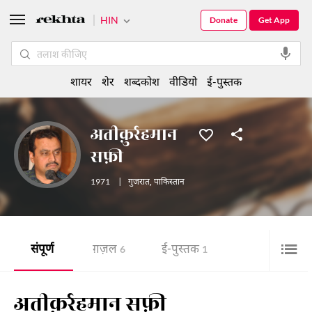
HIN
Donate
Get App
शायर
शेर
शब्दकोश
वीडियो
ई-पुस्तक
अतीक़ुर्रहमान
सफ़ी
1971
|
गुजरात
,
पाकिस्तान
संपूर्ण
ग़ज़ल
ई-पुस्तक
6
1
अतीक़ुर्रहमान सफ़ी