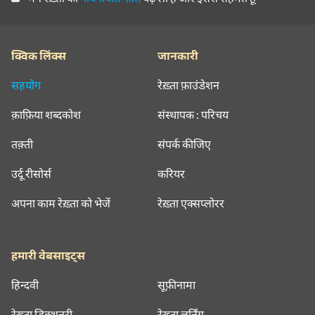
क्विक लिंक्स
जानकारी
सहयोग
रेख़्ता फ़ाउंडेशन
क़ाफ़िया शब्दकोश
संस्थापक : परिचय
तक़्ती
संपर्क कीजिए
उर्दू रीसोर्स
करियर
अपना काम रेख़्ता को भेजें
रेख़्ता एक्सप्लोरर
हमारी वेबसाइट्स
हिन्दवी
सूफ़ीनामा
रेख़्ता डिक्शनरी
रेख़्ता लर्निंग