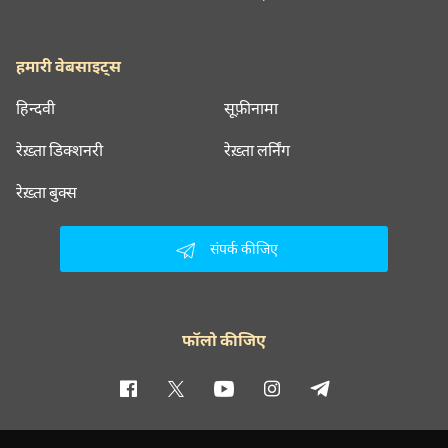
हमारी वेबसाइट्स
हिन्दवी
सूफ़ीनामा
रेख़्ता डिक्शनरी
रेख़्ता लर्निंग
रेख़्ता बुक्स
संपर्क कीजिए
फॉलो कीजिए