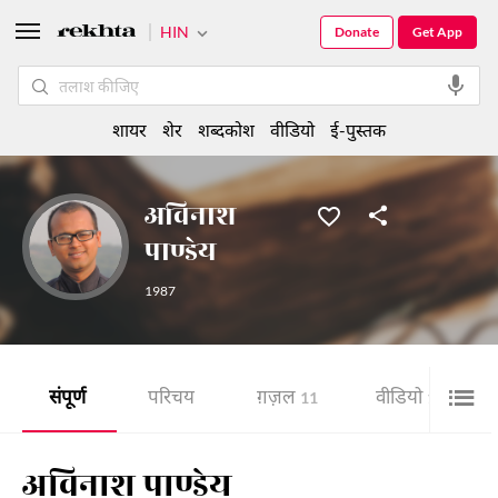
HIN
Donate
Get App
शायर
शेर
शब्दकोश
वीडियो
ई-पुस्तक
अविनाश
पाण्डेय
1987
संपूर्ण
परिचय
ग़ज़ल
वीडियो
11
1
अविनाश पाण्डेय