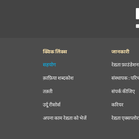
क्विक लिंक्स
जानकारी
सहयोग
रेख़्ता फ़ाउंडेशन
क़ाफ़िया शब्दकोश
संस्थापक : परि
तक़्ती
संपर्क कीजिए
उर्दू रीसोर्स
करियर
अपना काम रेख़्ता को भेजें
रेख़्ता एक्सप्लो