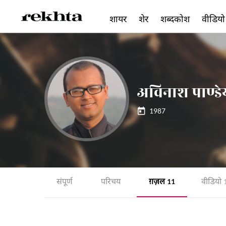
शायर
शेर
शब्दकोश
वीडियो
अविनाश पाण्डे
1987
संपूर्ण
परिचय
ग़ज़ल
वीडियो
11