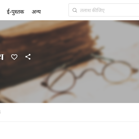
ई-पुस्तक
अन्य
य
1