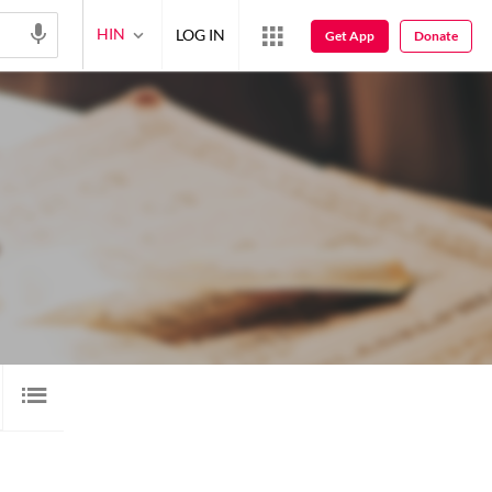
HIN
LOG IN
Get App
Donate