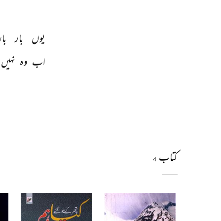
یوں 
بار 
بار
اب 
وہ 
نہیں 
کتاب
4