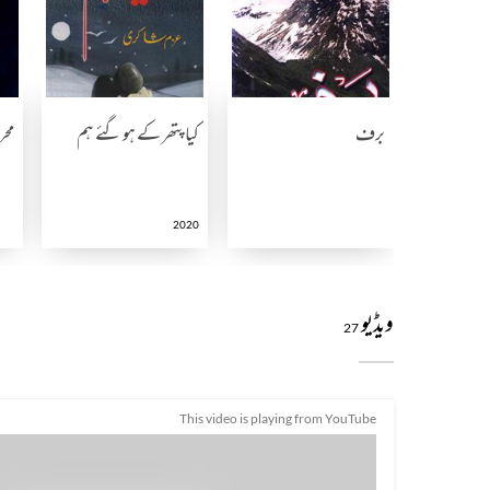
برف
کیا پتھر کے ہو گئے ہم
مح
2020
ویڈیو
27
This video is playing from YouTube