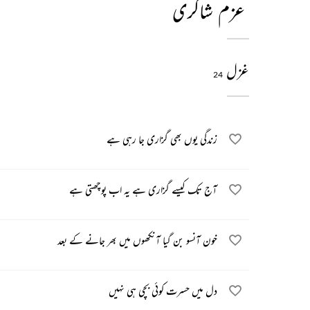
عزم شاکری
غزل
24
زندگی یوں بھی گزاری جا رہی ہے
آج تک کیسے گزاری ہے یہ اب پوچھتی ہے
خون آنسو بن گیا آنکھوں میں بھر جانے کے بعد
دل میں حسرت کوئی بچی ہی نہیں