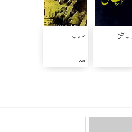
راب عشق
سرخاب
2008