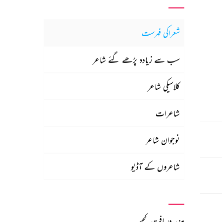
شعراکی فہرست
سب سے زیادہ پڑھے گئے شاعر
کلاسیکی شاعر
شاعرات
نوجوان شاعر
شاعروں کے آڈیو
مزید دریافت کیجیے