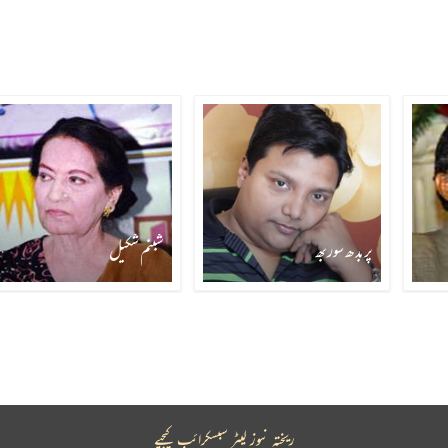
پربدھ سوربھ
شبنم شکیل
ریختہ نیوز لیٹر سبسکرائب کیجیے