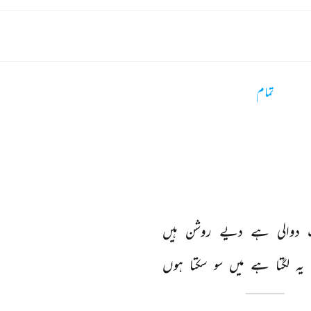
تمام
 
دوالی 
ہے 
دیے 
روشن 
ہیں 
یہ 
لگتا 
ہے 
میں 
سو 
سکتا 
ہوں 