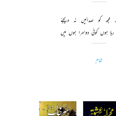
 
مجھ 
کو 
صدائیں 
نہ 
دیجئے 
رہا 
ہوں 
کوئی 
دوسرا 
ہوں 
میں 
تمام