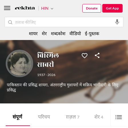
HIN
Donate
Get App
शायर
शेर
शब्दकोश
वीडियो
ई-पुस्तक
बिस्मिल
साबरी
1937 - 2026
पाकिस्तान की प्रसिद्ध शायरा, अंतरराष्ट्रीय मुशायरों में सक्रिय भागीदारी के लिए
प्रसिद्ध
संपूर्ण
परिचय
ग़ज़ल
शेर
चित्र 
7
4