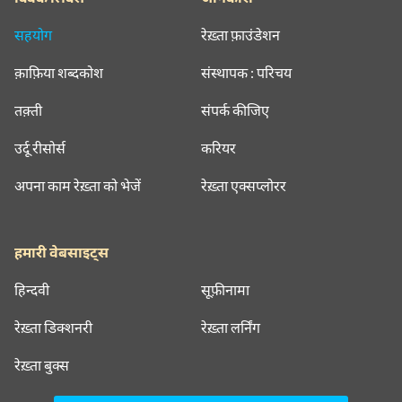
सहयोग
रेख़्ता फ़ाउंडेशन
क़ाफ़िया शब्दकोश
संस्थापक : परिचय
तक़्ती
संपर्क कीजिए
उर्दू रीसोर्स
करियर
अपना काम रेख़्ता को भेजें
रेख़्ता एक्सप्लोरर
हमारी वेबसाइट्स
हिन्दवी
सूफ़ीनामा
रेख़्ता डिक्शनरी
रेख़्ता लर्निंग
रेख़्ता बुक्स