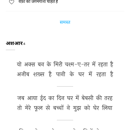
वफ़ा को जगमगाना चाहते हैं
समस्त
अशआर
4
वो 
अक्स 
बन 
के 
मिरी 
चश्म-ए-तर 
में 
रहता 
है 
अजीब 
शख़्स 
है 
पानी 
के 
घर 
में 
रहता 
है 
जब 
आया 
ईद 
का 
दिन 
घर 
में 
बेबसी 
की 
तरह 
तो 
मेरे 
फूल 
से 
बच्चों 
ने 
मुझ 
को 
घेर 
लिया 