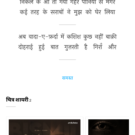
निकल 
के 
आ 
तो 
गया 
गहरे 
पानियों 
से 
मगर 
कई 
तरह 
के 
सराबों 
ने 
मुझ 
को 
घेर 
लिया 
अब 
वादा-ए-फ़र्दा 
में 
कशिश 
कुछ 
नहीं 
बाक़ी 
दोहराई 
हुई 
बात 
गुज़रती 
है 
गिराँ 
और 
समस्त
चित्र शायरी
2