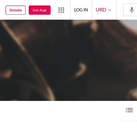
URD
LOG IN
Donate
Get App