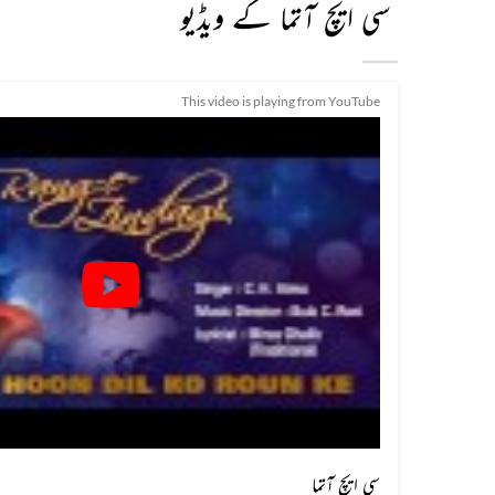
سی ایچ آتما کے ویڈیو
This video is playing from YouTube
سی ایچ آتما