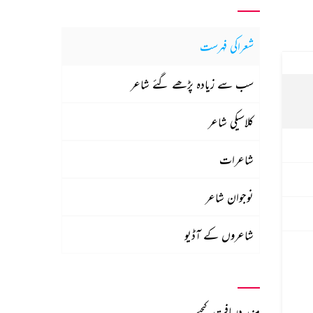
شعراکی فہرست
سب سے زیادہ پڑھے گئے شاعر
کلاسیکی شاعر
شاعرات
نوجوان شاعر
شاعروں کے آڈیو
مزید دریافت کیجیے