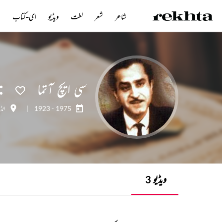
شاعر
شعر
لغت
ویڈیو
ای-کتاب
ن
سی ایچ آتما
1923 - 1975
|
انڈی
ویڈیو
3