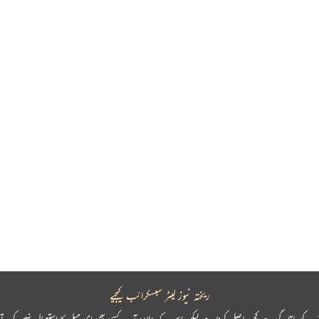
ریختہ نیوز لیٹر سبسکرائب کیجیے
پ کو باقاعدگی سے کچھ حاصل کرنا ہے لیکن اس کے علاوہ آپ کسی بھی ای میل کا استعمال نہیں کرتے