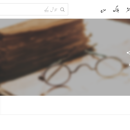
ثر
بلاگ
مزید
ا