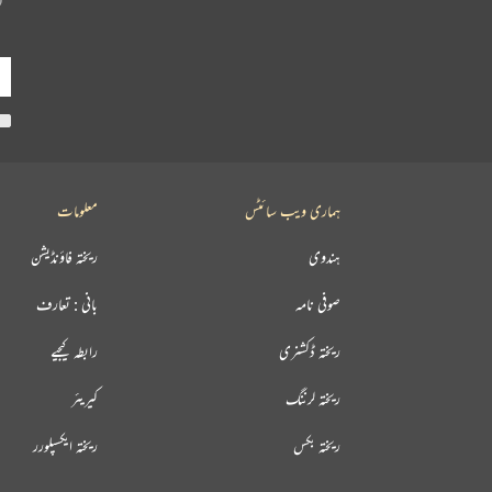
ہماری ویب سائٹس
معلومات
ہندوی
ریختہ فاؤنڈیشن
صوفی نامہ
بانی : تعارف
ریختہ ڈکشنری
رابطہ کیجیے
ریختہ لرننگ
کیریئر
ریختہ بکس
ریختہ ایکسپلورر