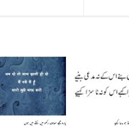
 ہو مدعا کہیے
یارو مجھے معاف رکھو میں نشے میں ہوں