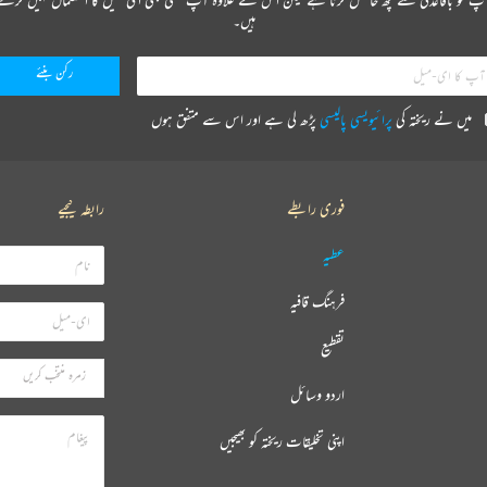
ہیں۔
میں نے ریختہ کی
پرائیویسی پالیسی
پڑھ لی ہے اور اس سے متفق ہوں
فوری رابطے
رابطہ کیجیے
عطیہ
فرہنگ قافیہ
تقطیع
اردو وسائل
اپنی تخلیقات ریختہ کو بھیجیں