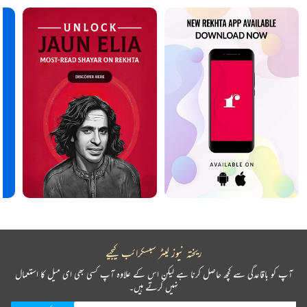
ریختہ نیوز لیٹر سبسکرائب کیجیے
آپ کو باقاعدگی سے کچھ حاصل کرنا ہے لیکن اس کے علاوہ آپ کسی بھی ای میل کا استعمال
نہیں کرتے ہیں۔