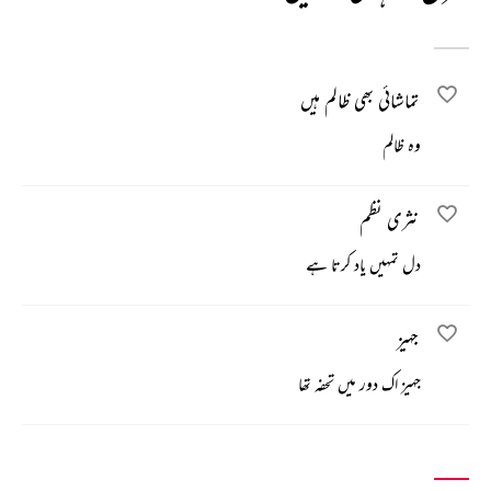
تماشائی بھی ظالم ہیں
وہ ظالم
نثری نظم
دل تمہیں یاد کرتا ہے
جہیز
جہیز اک دور میں تحفہ تھا