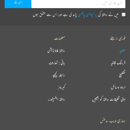
میں نے ریختہ کی
پرائیویسی پالیسی
پڑھ لی ہے اور اس سے متفق ہوں
فوری رابطے
معلومات
عطیہ
ریختہ فاؤنڈیشن
فرہنگ قافیہ
بانی : تعارف
تقطیع
رابطہ کیجیے
اردو وسائل
کیریئر
اپنی تخلیقات ریختہ کو بھیجیں
ریختہ ایکسپلورر
ہماری ویب سائٹس