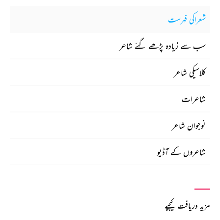
شعراکی فہرست
سب سے زیادہ پڑھے گئے شاعر
کلاسیکی شاعر
شاعرات
نوجوان شاعر
شاعروں کے آڈیو
مزید دریافت کیجیے