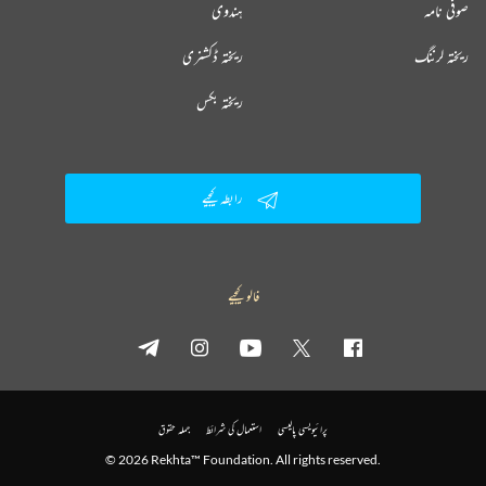
صوفی نامہ
ہندوی
ریختہ لرننگ
ریختہ ڈکشنری
ریختہ بکس
رابطہ کیجیے
فالو کیجیے
پرائیویسی پالیسی
استعمال کی شرائط
جملہ حقوق
© 2026 Rekhta™ Foundation. All rights reserved.