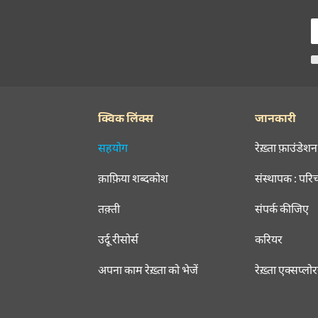
क्विक लिंक्स
जानकारी
सहयोग
रेख़्ता फ़ाउंडेशन
क़ाफ़िया शब्दकोश
संस्थापक : परि
तक़्ती
संपर्क कीजिए
उर्दू रीसोर्स
करियर
अपना काम रेख़्ता को भेजें
रेख़्ता एक्सप्लो