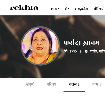
शायर
शेर
शब्दकोश
वीडियो
फ़रीदा ख़ानम
1935
|
लाहौर
,
पाकि
संपूर्ण
परिचय
ग़ज़ल
नज़्म
2
1