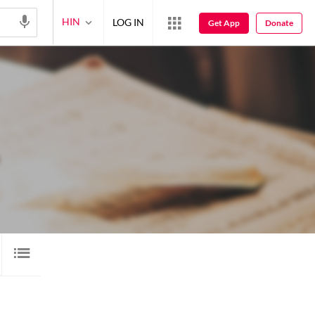
HIN
LOG IN
Get App
Donate