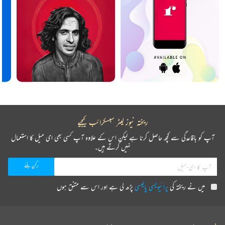
ریختہ نیوز لیٹر سبسکرائب کیجیے
آپ کو باقاعدگی سے کچھ حاصل کرنا ہے لیکن اس کے علاوہ آپ کسی بھی ای میل کا استعمال
نہیں کرتے ہیں۔
میں نے ریختہ کی
پرائیویسی پالیسی
پڑھ لی ہے اور اس سے متفق ہوں