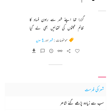
گزرا 
تھا 
اپنے 
شہر 
سے 
راون 
فساد 
کا 
ظالم 
محبتوں 
کی 
کتھائیں 
بھی 
لے 
گیا 
موضوعات :
شہر
اور
1 مزید
شعراکی فہرست
سب سے زیادہ پڑھے گئے شاعر