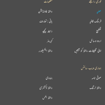
فوری رابطے
معلومات
عطیہ
ریختہ فاؤنڈیشن
فرہنگ قافیہ
بانی : تعارف
تقطیع
رابطہ کیجیے
اردو وسائل
کیریئر
اپنی تخلیقات ریختہ کو بھیجیں
ریختہ ایکسپلورر
ہماری ویب سائٹس
صوفی نامہ
ہندوی
ریختہ لرننگ
ریختہ ڈکشنری
ریختہ بکس