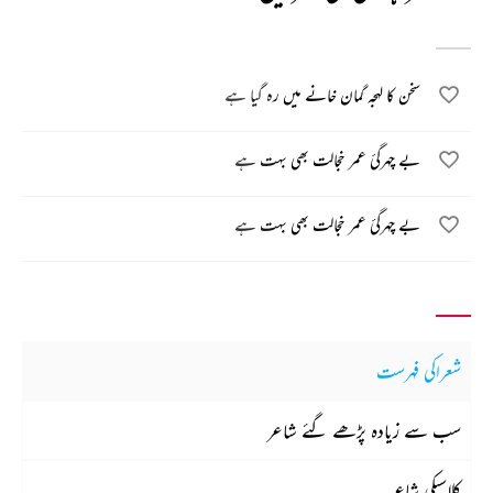
سخن کا لہجہ گمان خانے میں رہ گیا ہے
بے چہرگیٔ عمر خجالت بھی بہت ہے
بے چہرگیٔ عمر خجالت بھی بہت ہے
شعراکی فہرست
سب سے زیادہ پڑھے گئے شاعر
کلاسیکی شاعر