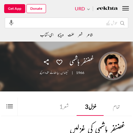
URD
Get App
Donate
شاعر
شعر
لغت
ویڈیو
ای-کتاب
غضنفر ہاشمی
1966
|
ٹیکساس
,
ریاستہائے متحدہ امریکہ
تمام
غزل
3
شعر
1
غضنفر ہاشمی کی غزلیں