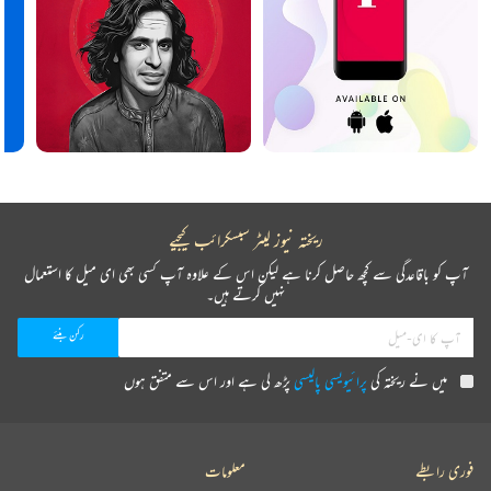
ریختہ نیوز لیٹر سبسکرائب کیجیے
آپ کو باقاعدگی سے کچھ حاصل کرنا ہے لیکن اس کے علاوہ آپ کسی بھی ای میل کا استعمال
نہیں کرتے ہیں۔
میں نے ریختہ کی
پرائیویسی پالیسی
پڑھ لی ہے اور اس سے متفق ہوں
فوری رابطے
معلومات