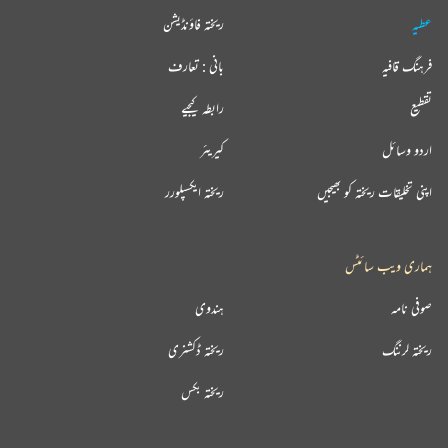
عطیہ
ریختہ فاؤنڈیشن
فرہنگ قافیہ
بانی : تعارف
تقطیع
رابطہ کیجیے
اردو وسائل
کیریئر
اپنی تخلیقات ریختہ کو بھیجیں
ریختہ ایکسپلورر
ہماری ویب سائٹس
صوفی نامہ
ہندوی
ریختہ لرننگ
ریختہ ڈکشنری
ریختہ بکس