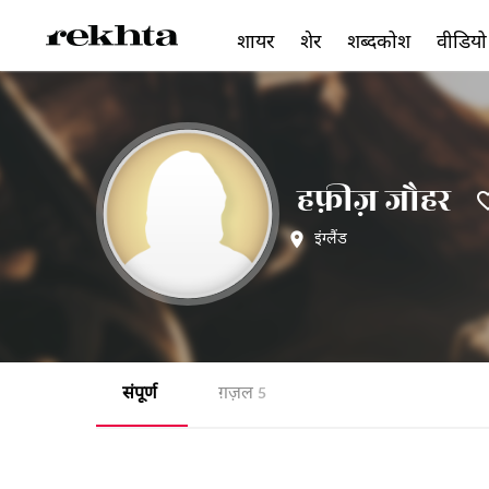
शायर
शेर
शब्दकोश
वीडियो
हफ़ीज़ जौहर
इंग्लैंड
संपूर्ण
ग़ज़ल
5