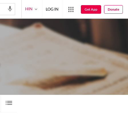
HIN
LOG IN
Get App
Donate