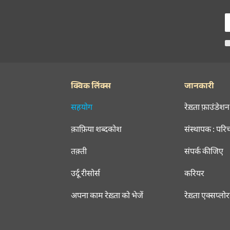
क्विक लिंक्स
जानकारी
सहयोग
रेख़्ता फ़ाउंडेशन
क़ाफ़िया शब्दकोश
संस्थापक : परि
तक़्ती
संपर्क कीजिए
उर्दू रीसोर्स
करियर
अपना काम रेख़्ता को भेजें
रेख़्ता एक्सप्लो