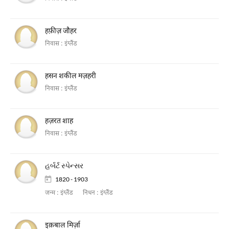
हफ़ीज़ जौहर
निवास :
इंग्लैंड
हसन शकील मज़हरी
निवास :
इंग्लैंड
हज़रत शाह
निवास :
इंग्लैंड
હર્બર્ટ સ્પેન્સર
1820 - 1903
जन्म :
इंग्लैंड
निधन :
इंग्लैंड
इक़बाल मिर्ज़ा