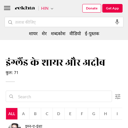
HIN
Donate
Get App
शायर
शेर
शब्दकोश
वीडियो
ई-पुस्तक
इंग्लैंड के शायर और अदीब
कुल: 71
ALL
A
B
C
D
E
F
G
H
I
इब्न-ए-इंशा