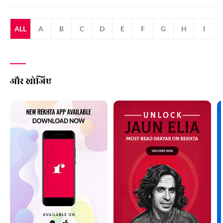
ALL
A
B
C
D
E
F
G
H
I
और खोजिए