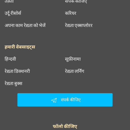
तक़्ती
संपर्क कीजिए
उर्दू रीसोर्स
करियर
अपना काम रेख़्ता को भेजें
रेख़्ता एक्सप्लोरर
हमारी वेबसाइट्स
हिन्दवी
सूफ़ीनामा
रेख़्ता डिक्शनरी
रेख़्ता लर्निंग
रेख़्ता बुक्स
संपर्क कीजिए
फॉलो कीजिए