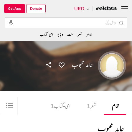
URD
Get App
Donate
شاعر
شعر
لغت
ویڈیو
ای-کتاب
حامد محبوب
تمام
شعر
1
ای-کتاب
1
حامد محبوب