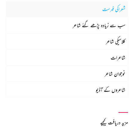
شعراکی فہرست
سب سے زیادہ پڑھے گئے شاعر
کلاسیکی شاعر
شاعرات
نوجوان شاعر
شاعروں کے آڈیو
مزید دریافت کیجیے