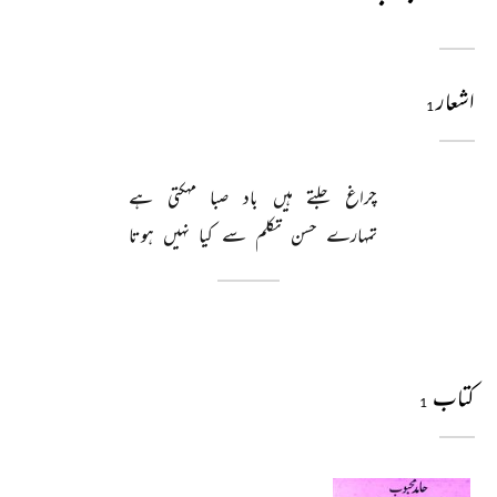
اشعار
1
چراغ 
جلتے 
ہیں 
باد 
صبا 
مہکتی 
ہے 
تمہارے 
حسن 
تکلم 
سے 
کیا 
نہیں 
ہوتا 
کتاب
1