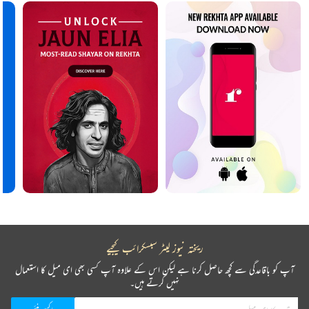
ریختہ نیوز لیٹر سبسکرائب کیجیے
آپ کو باقاعدگی سے کچھ حاصل کرنا ہے لیکن اس کے علاوہ آپ کسی بھی ای میل کا استعمال
نہیں کرتے ہیں۔