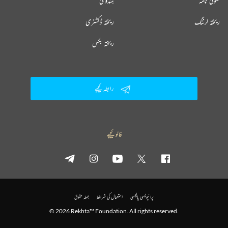
صوفی نامہ
ہندوی
ریختہ لرننگ
ریختہ ڈکشنری
ریختہ بکس
رابطہ کیجیے
فالو کیجیے
پرائیویسی پالیسی
استعمال کی شرائط
جملہ حقوق
© 2026 Rekhta™ Foundation. All rights reserved.