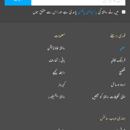
میں نے ریختہ کی
پرائیویسی پالیسی
پڑھ لی ہے اور اس سے متفق ہوں
فوری رابطے
معلومات
عطیہ
ریختہ فاؤنڈیشن
فرہنگ قافیہ
بانی : تعارف
تقطیع
رابطہ کیجیے
اردو وسائل
کیریئر
اپنی تخلیقات ریختہ کو بھیجیں
ریختہ ایکسپلورر
ہماری ویب سائٹس