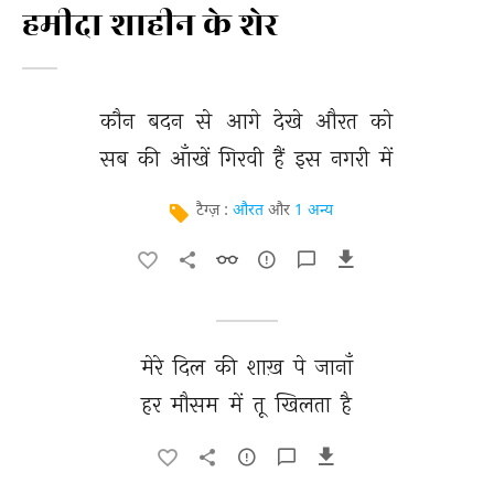
हमीदा शाहीन के शेर
कौन 
बदन 
से 
आगे 
देखे 
औरत 
को 
सब 
की 
आँखें 
गिरवी 
हैं 
इस 
नगरी 
में 
टैग्ज़ :
औरत
और
1 अन्य
मेरे 
दिल 
की 
शाख़ 
पे 
जानाँ 
हर 
मौसम 
में 
तू 
खिलता 
है 