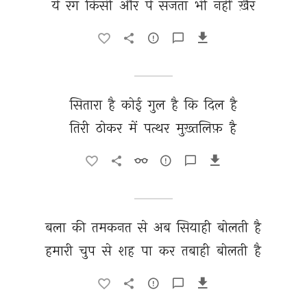
ये 
रंग 
किसी 
और 
पे 
सजता 
भी 
नहीं 
ख़ैर 
सितारा 
है 
कोई 
गुल 
है 
कि 
दिल 
है 
तिरी 
ठोकर 
में 
पत्थर 
मुख़्तलिफ़ 
है 
बला 
की 
तमकनत 
से 
अब 
सियाही 
बोलती 
है 
हमारी 
चुप 
से 
शह 
पा 
कर 
तबाही 
बोलती 
है 