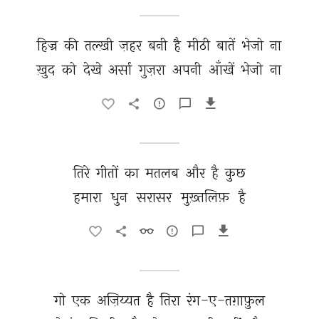
हिज्र 
की 
तल्ख़ी 
ज़हर 
बनी 
है 
मीठी 
बातें 
भेजो 
ना 
ख़ुद 
को 
देखे 
अर्सा 
गुज़रा 
अपनी 
आँखें 
भेजो 
ना 
तिरे 
गीतों 
का 
मतलब 
और 
है 
कुछ 
हमारा 
धुन 
सरासर 
मुख़्तलिफ़ 
है 
गो 
एक 
अज़िय्यत 
है 
तिरा 
रंग-ए-तग़ाफ़ुल 