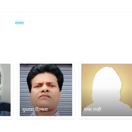
समस्त
मुस्तफ़ा दिल्कश
शम्स रम्ज़ी