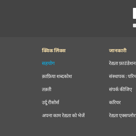
क्विक लिंक्स
जानकारी
सहयोग
रेख़्ता फ़ाउंडेशन
क़ाफ़िया शब्दकोश
संस्थापक : परि
तक़्ती
संपर्क कीजिए
उर्दू रीसोर्स
करियर
अपना काम रेख़्ता को भेजें
रेख़्ता एक्सप्लो