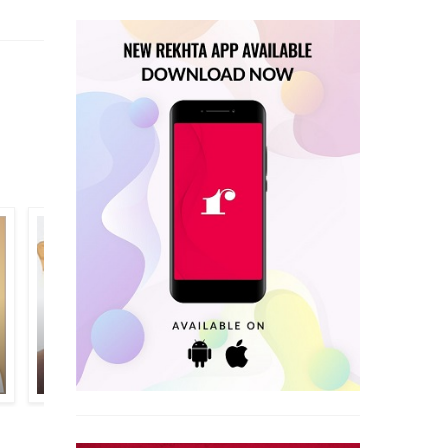
मुजाविर हुसैन
साइमा आफ़्ताब