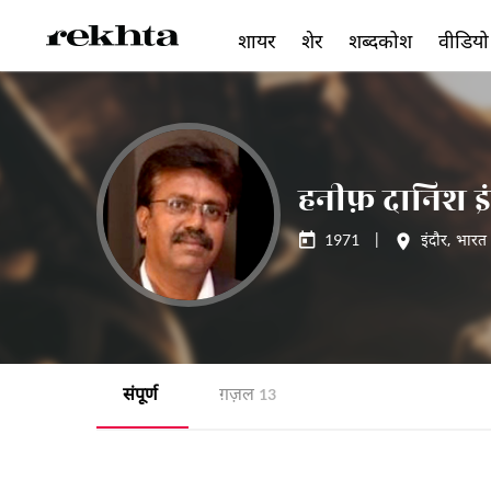
शायर
शेर
शब्दकोश
वीडियो
हनीफ़ दानिश इं
1971
|
इंदौर
,
भारत
संपूर्ण
ग़ज़ल
13