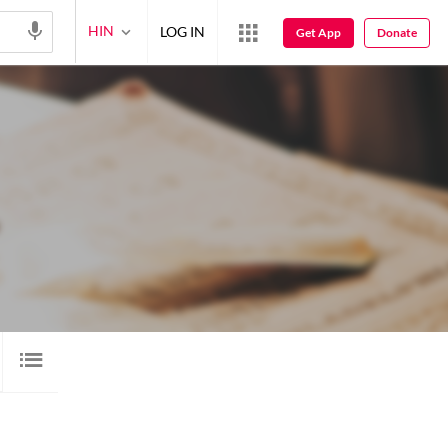
HIN
LOG IN
Get App
Donate