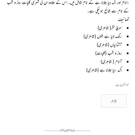
،اِنام اور اِک دِیا جلانا ہے کے نام شامل ہیں۔ اس کے علاوہ ان کی شعری کلیات روز و شب
کے نام سے شائع ہو چکی ہے۔
تصانیف
•
سوچ نگر( شاعری)
•
رنگ لایا ہے جنوں (شاعری)
•
آشنائیاں (شاعری)
•
روز و شب (کلیات)
•
آنام ( شاعری)
•
اِک دِیا جلانا ہے (شاعری)
موضوعات
شاعر