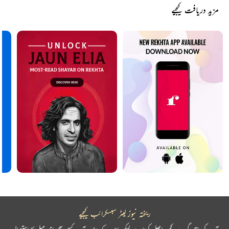
مزید دریافت کیجیے
ریختہ نیوز لیٹر سبسکرائب کیجیے