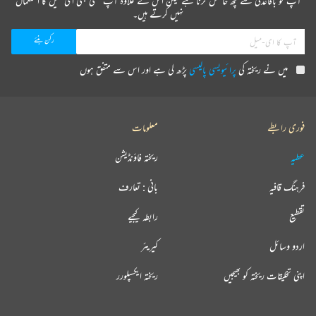
آپ کو باقاعدگی سے کچھ حاصل کرنا ہے لیکن اس کے علاوہ آپ کسی بھی ای میل کا استعمال
نہیں کرتے ہیں۔
میں نے ریختہ کی
پرائیویسی پالیسی
پڑھ لی ہے اور اس سے متفق ہوں
فوری رابطے
معلومات
عطیہ
ریختہ فاؤنڈیشن
فرہنگ قافیہ
بانی : تعارف
تقطیع
رابطہ کیجیے
اردو وسائل
کیریئر
اپنی تخلیقات ریختہ کو بھیجیں
ریختہ ایکسپلورر