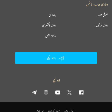
ہماری ویب سائٹس
صوفی نامہ
ہندوی
ریختہ لرننگ
ریختہ ڈکشنری
ریختہ بکس
رابطہ کیجیے
فالو کیجیے
پرائیویسی پالیسی
استعمال کی شرائط
جملہ حقوق