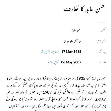
حسن عابد کا تعارف
تخلص :
'حسن عابد'
اصلی نام :
سید حسن عابد زیدی
پیدائش :
17 May 1935
|
سیتا پور
,
اتر پردیش
وفات :
06 May 2007
|
کراچی
,
سندھ
حسن عابد 17 مئی، 1935ء کو سیتاپور، اتر پردیش، برطانوی ہندوستان میں پیدا ہوئے۔ ان کا
اصل نا م سید حسن عابد زیدی تھا۔ تقسیم ہند کے کچھ عرصے بعد وہ پاکستان منتقل ہو گئے جہاں
انھوں نے تدریس کے شعبے سے وابستگی اختیار کی۔ 1989ء میں انھوں نے واحد بشیر اور فقیر
محمد لاشاری کے ساتھ مل کر اردو کا مشہور علمی و ادبی کتابی سلسلہ ارتقا شروع کیا جو اردو کی ترقی
پسند تحریک کا نمائندہ تھا۔ ان کے شعری مجموں میں سوچ نگر، رنگ لایا ہے جنوں، آشنائیاں