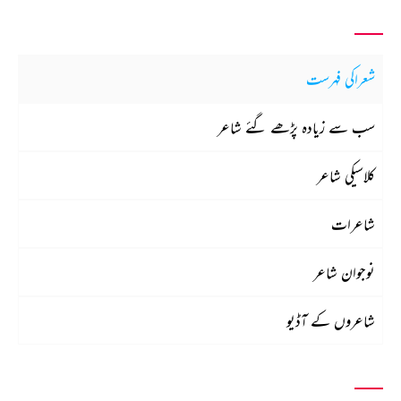
شعراکی فہرست
سب سے زیادہ پڑھے گئے شاعر
کلاسیکی شاعر
شاعرات
نوجوان شاعر
شاعروں کے آڈیو