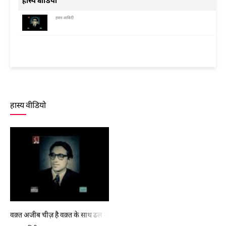
हास्य वीडियो
हसन आबिदी
हास्य वीडियो
वक़्त अजीब चीज़ है वक़्त के साथ ढल गए