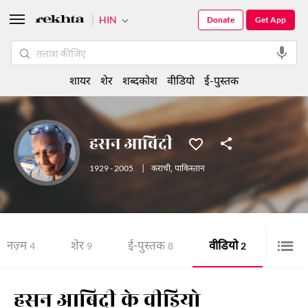
HIN
Donate
Get App
शायर
शेर
शब्दकोश
वीडियो
ई-पुस्तक
हसन आबिदी
1929 - 2005
|
कराची
,
पाकिस्तान
नज़्म
शेर
ई-पुस्तक
वीडियो
4
9
8
2
हसन आबिदी के वीडियो