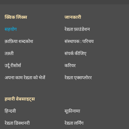
क्विक लिंक्स
जानकारी
सहयोग
रेख़्ता फ़ाउंडेशन
क़ाफ़िया शब्दकोश
संस्थापक : परिचय
तक़्ती
संपर्क कीजिए
उर्दू रीसोर्स
करियर
अपना काम रेख़्ता को भेजें
रेख़्ता एक्सप्लोरर
हमारी वेबसाइट्स
हिन्दवी
सूफ़ीनामा
रेख़्ता डिक्शनरी
रेख़्ता लर्निंग