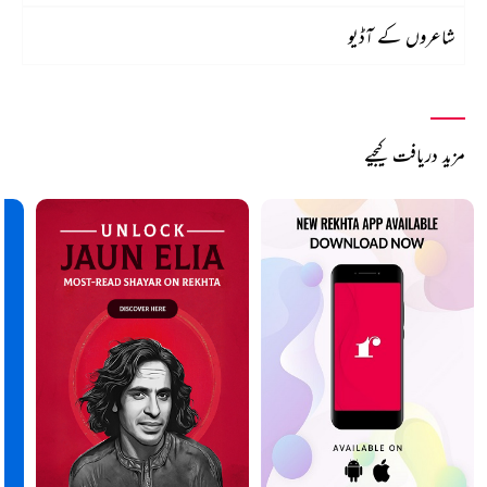
شاعروں کے آڈیو
مزید دریافت کیجیے