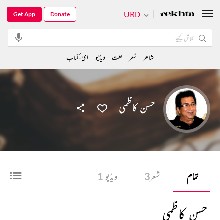
URD
Get App
Donate
شاعر
شعر
لغت
ویڈیو
ای-کتاب
حسن کاظمی
تمام
شعر
3
ویڈیو
1
حسن کاظمی