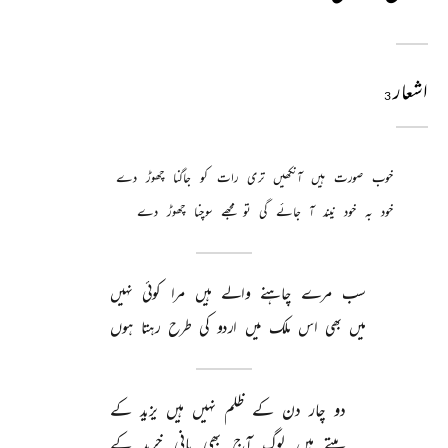
اشعار
3
خوب 
صورت 
ہیں 
آنکھیں 
تری 
رات 
کو 
جاگنا 
چھوڑ 
دے 
خود 
بہ 
خود 
نیند 
آ 
جائے 
گی 
تو 
مجھے 
سوچنا 
چھوڑ 
دے 
سب 
مرے 
چاہنے 
والے 
ہیں 
مرا 
کوئی 
نہیں 
میں 
بھی 
اس 
ملک 
میں 
اردو 
کی 
طرح 
رہتا 
ہوں 
دو 
چار 
دن 
کے 
ظلم 
نہیں 
ہیں 
یزید 
کے 
پیتے 
ہیں 
لوگ 
آج 
بھی 
پانی 
خرید 
کے 