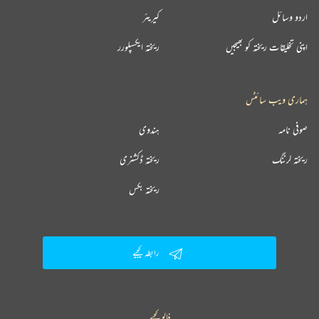
اردو وسائل
کیریئر
اپنی تخلیقات ریختہ کو بھیجیں
ریختہ ایکسپلورر
ہماری ویب سائٹس
صوفی نامہ
ہندوی
ریختہ لرننگ
ریختہ ڈکشنری
ریختہ بکس
رابطہ کیجیے
فالو کیجیے