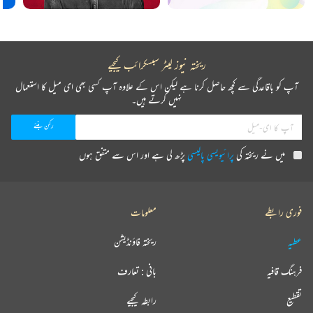
ریختہ نیوز لیٹر سبسکرائب کیجیے
آپ کو باقاعدگی سے کچھ حاصل کرنا ہے لیکن اس کے علاوہ آپ کسی بھی ای میل کا استعمال
نہیں کرتے ہیں۔
میں نے ریختہ کی
پرائیویسی پالیسی
پڑھ لی ہے اور اس سے متفق ہوں
فوری رابطے
معلومات
عطیہ
ریختہ فاؤنڈیشن
فرہنگ قافیہ
بانی : تعارف
تقطیع
رابطہ کیجیے