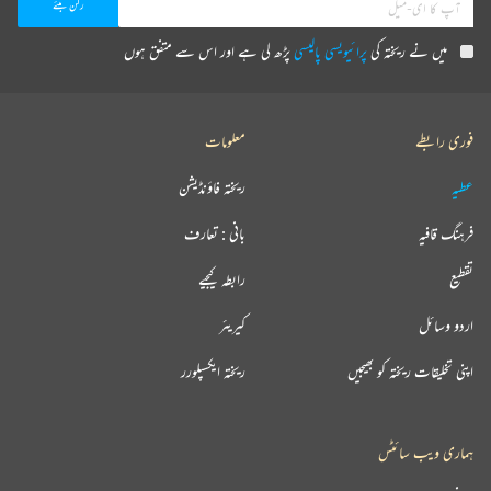
میں نے ریختہ کی
پرائیویسی پالیسی
پڑھ لی ہے اور اس سے متفق ہوں
فوری رابطے
معلومات
عطیہ
ریختہ فاؤنڈیشن
فرہنگ قافیہ
بانی : تعارف
تقطیع
رابطہ کیجیے
اردو وسائل
کیریئر
اپنی تخلیقات ریختہ کو بھیجیں
ریختہ ایکسپلورر
ہماری ویب سائٹس