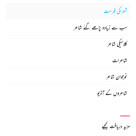
شعراکی فہرست
سب سے زیادہ پڑھے گئے شاعر
کلاسیکی شاعر
شاعرات
نوجوان شاعر
شاعروں کے آڈیو
مزید دریافت کیجیے