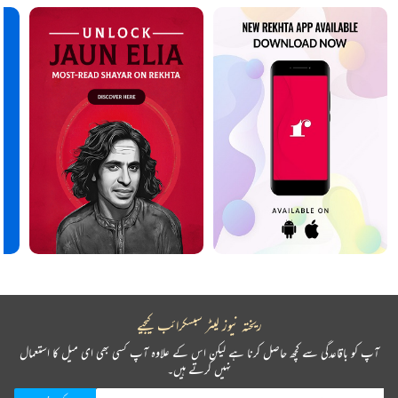
ریختہ نیوز لیٹر سبسکرائب کیجیے
آپ کو باقاعدگی سے کچھ حاصل کرنا ہے لیکن اس کے علاوہ آپ کسی بھی ای میل کا استعمال
نہیں کرتے ہیں۔