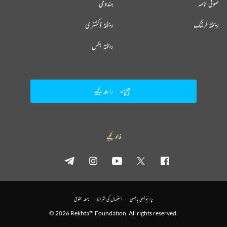
صوفی نامہ
ہندوی
ریختہ لرننگ
ریختہ ڈکشنری
ریختہ بکس
رابطہ کیجیے
فالو کیجیے
پرائیویسی پالیسی
استعمال کی شرائط
جملہ حقوق
© 2026 Rekhta™ Foundation. All rights reserved.