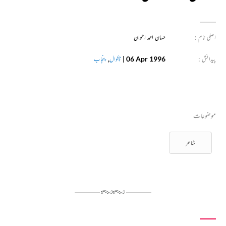
اصلی نام :
حسان احمد اعوان
پیدائش :
06 Apr 1996
|
چکوال
,
پنجاب
موضوعات
شاعر