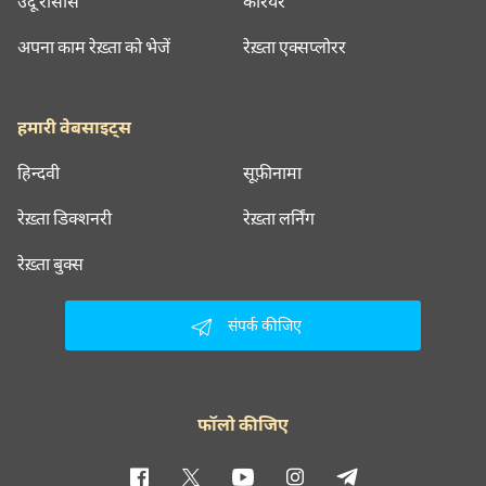
उर्दू रीसोर्स
करियर
अपना काम रेख़्ता को भेजें
रेख़्ता एक्सप्लोरर
हमारी वेबसाइट्स
हिन्दवी
सूफ़ीनामा
रेख़्ता डिक्शनरी
रेख़्ता लर्निंग
रेख़्ता बुक्स
संपर्क कीजिए
फॉलो कीजिए