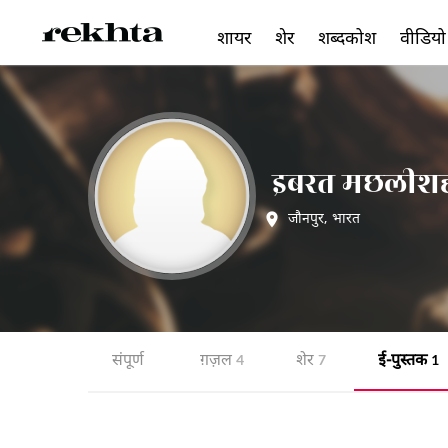
शायर
शेर
शब्दकोश
वीडियो
इबरत मछलीशह
जौनपुर
,
भारत
संपूर्ण
ग़ज़ल
शेर
ई-पुस्तक
4
7
1