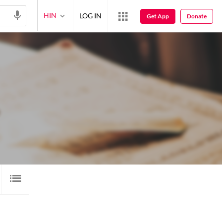
HIN
LOG IN
Get App
Donate