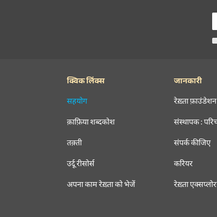
क्विक लिंक्स
जानकारी
सहयोग
रेख़्ता फ़ाउंडेशन
क़ाफ़िया शब्दकोश
संस्थापक : परि
तक़्ती
संपर्क कीजिए
उर्दू रीसोर्स
करियर
अपना काम रेख़्ता को भेजें
रेख़्ता एक्सप्लो