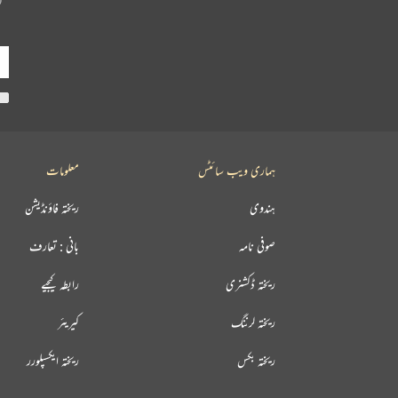
ہماری ویب سائٹس
معلومات
ہندوی
ریختہ فاؤنڈیشن
صوفی نامہ
بانی : تعارف
ریختہ ڈکشنری
رابطہ کیجیے
ریختہ لرننگ
کیریئر
ریختہ بکس
ریختہ ایکسپلورر