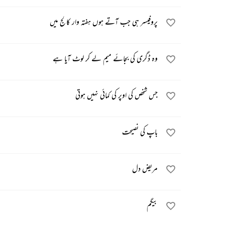
پروفیسر ہی جب آتے ہوں ہفتہ وار کالج میں
وہ ڈگری کی بجائے میم لے کر لوٹ آیا ہے
جس شخص کی اوپر کی کمائی نہیں ہوتی
باپ کی نصیحت
مریض دل
بیگم