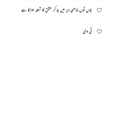
یوں توں خاصی دیر میں جا کر عشق کا شعلہ بھڑکا ہے
ٹی وی