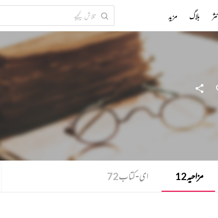
ثر
بلاگ
مزید
مزاحیہ
ای-کتاب
72
12