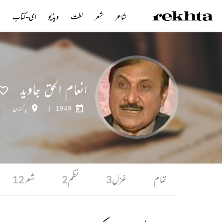
شاعر
شعر
لغت
ویڈیو
ای-کتاب
ن
انعام الحق جاوید
1949
|
پاکستان
تمام
غزل
نظم
شعر
12
2
3