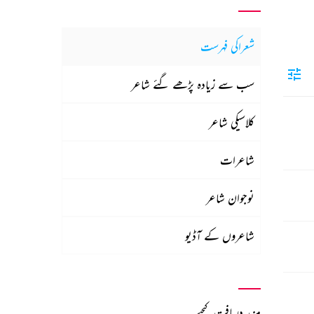
شعراکی فہرست
سب سے زیادہ پڑھے گئے شاعر
کلاسیکی شاعر
شاعرات
نوجوان شاعر
شاعروں کے آڈیو
مزید دریافت کیجیے