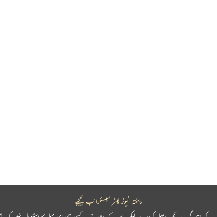
ریختہ نیوز لیٹر سبسکرائب کیجیے
پ کو باقاعدگی سے کچھ حاصل کرنا ہے لیکن اس کے علاوہ آپ کسی بھی ای میل کا استعمال نہیں کرتے