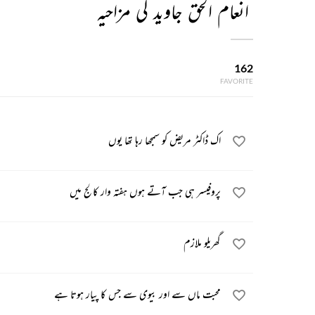
انعام الحق جاوید کی مزاحیہ
162
FAVORITE
اک ڈاکٹر مریض کو سمجھا رہا تھا یوں
پروفیسر ہی جب آتے ہوں ہفتہ وار کالج میں
گھریلو ملازم
محبت ماں سے اور بیوی سے جس کا پیار ہوتا ہے