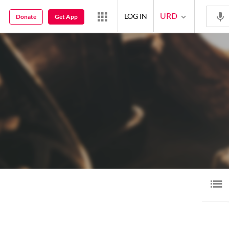
URD
LOG IN
Donate
Get App