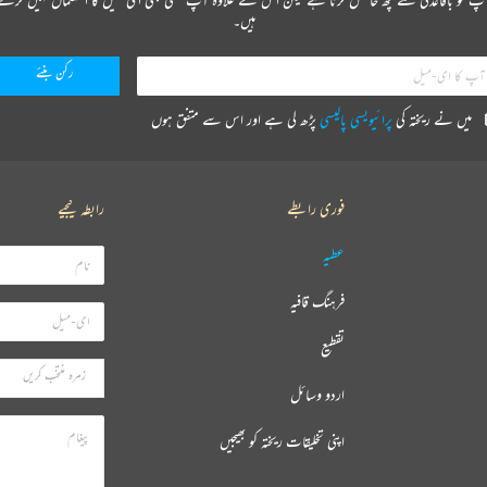
ہیں۔
میں نے ریختہ کی
پرائیویسی پالیسی
پڑھ لی ہے اور اس سے متفق ہوں
فوری رابطے
رابطہ کیجیے
عطیہ
فرہنگ قافیہ
تقطیع
اردو وسائل
اپنی تخلیقات ریختہ کو بھیجیں