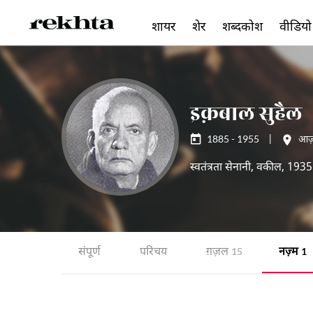
शायर
शेर
शब्दकोश
वीडियो
इक़बाल सुहैल
1885 - 1955
|
आज़
स्वतंत्रता सेनानी, वकील, 1935
संपूर्ण
परिचय
ग़ज़ल
नज़्म
15
1