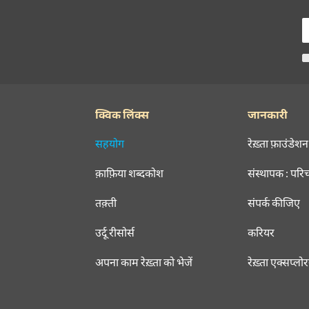
क्विक लिंक्स
जानकारी
सहयोग
रेख़्ता फ़ाउंडेशन
क़ाफ़िया शब्दकोश
संस्थापक : परि
तक़्ती
संपर्क कीजिए
उर्दू रीसोर्स
करियर
अपना काम रेख़्ता को भेजें
रेख़्ता एक्सप्लो