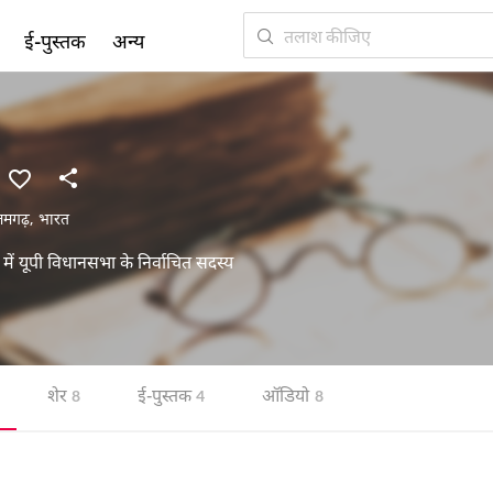
ई-पुस्तक
अन्य
मगढ़
,
भारत
 में यूपी विधानसभा के निर्वाचित सदस्य
शेर
ई-पुस्तक
ऑडियो
8
4
8