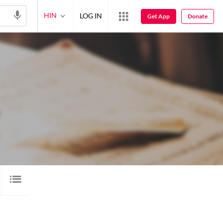
HIN
LOG IN
Get App
Donate