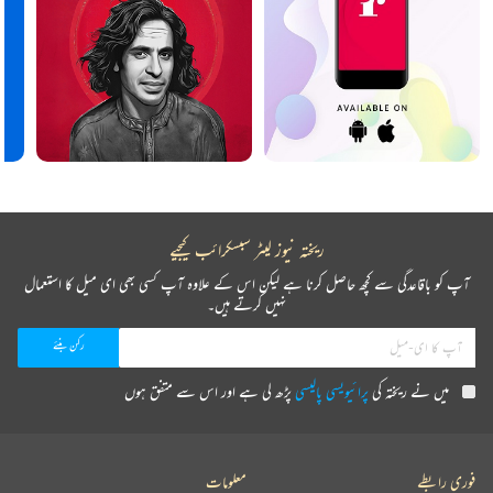
ریختہ نیوز لیٹر سبسکرائب کیجیے
آپ کو باقاعدگی سے کچھ حاصل کرنا ہے لیکن اس کے علاوہ آپ کسی بھی ای میل کا استعمال
نہیں کرتے ہیں۔
میں نے ریختہ کی
پرائیویسی پالیسی
پڑھ لی ہے اور اس سے متفق ہوں
فوری رابطے
معلومات