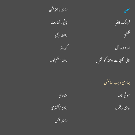
عطیہ
ریختہ فاؤنڈیشن
فرہنگ قافیہ
بانی : تعارف
تقطیع
رابطہ کیجیے
اردو وسائل
کیریئر
اپنی تخلیقات ریختہ کو بھیجیں
ریختہ ایکسپلورر
ہماری ویب سائٹس
صوفی نامہ
ہندوی
ریختہ لرننگ
ریختہ ڈکشنری
ریختہ بکس