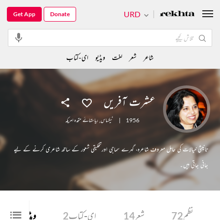
URD
Get App
Donate
شاعر
شعر
لغت
ویڈیو
ای-کتاب
عشرت آفریں
1956
|
ٹیکساس
,
ریاستہائے متحدہ امریکہ
تانیثی خیالات کی حامل معروف شاعرہ، گہرے سماجی اورتخلیقی شعور کے ساتھ شاعری کرنے کے لیے
جانی جاتی ہیں۔
نظم
72
شعر
14
ای-کتاب
2
ویڈیو
9