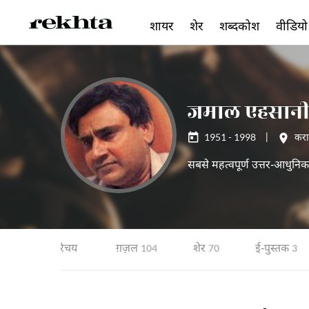
शायर
शेर
शब्दकोश
वीडियो
जमाल एहसान
1951 - 1998
|
करा
सबसे महत्वपूर्ण उत्तर-आधुनिक 
ूर्ण
परिचय
ग़ज़ल
शेर
ई-पुस्तक
104
70
3