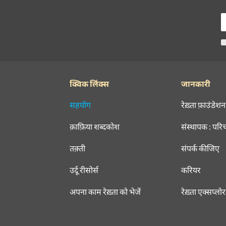
क्विक लिंक्स
जानकारी
सहयोग
रेख़्ता फ़ाउंडेशन
क़ाफ़िया शब्दकोश
संस्थापक : परि
तक़्ती
संपर्क कीजिए
उर्दू रीसोर्स
करियर
अपना काम रेख़्ता को भेजें
रेख़्ता एक्सप्लो