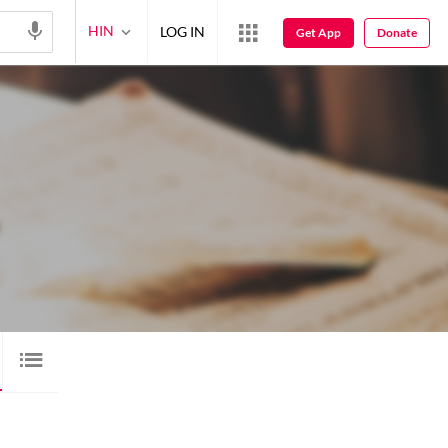
HIN
LOG IN
Get App
Donate