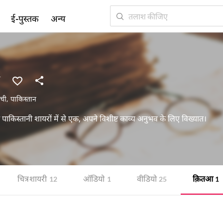
ई-पुस्तक
अन्य
ी
ची
,
पाकिस्तान
पाकिस्तानी शायरों में से एक, अपने विशीष्ट काव्य अनुभव के लिए विख्यात।
चित्र शायरी
ऑडियो
वीडियो
क़ितआ
12
1
25
1