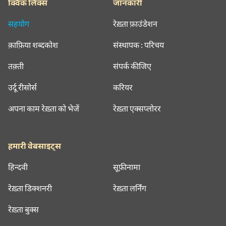
क्विक लिंक्स
जानकारी
सहयोग
रेख़्ता फ़ाउंडेशन
क़ाफ़िया शब्दकोश
संस्थापक : परिचय
तक़्ती
संपर्क कीजिए
उर्दू रीसोर्स
करियर
अपना काम रेख़्ता को भेजें
रेख़्ता एक्सप्लोरर
हमारी वेबसाइट्स
हिन्दवी
सूफ़ीनामा
रेख़्ता डिक्शनरी
रेख़्ता लर्निंग
रेख़्ता बुक्स