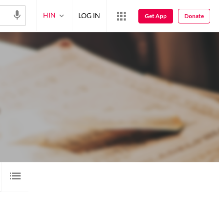
HIN
LOG IN
Get App
Donate