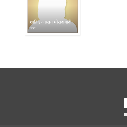
शाहिद अहसन मोरादाबादी
शिष्य