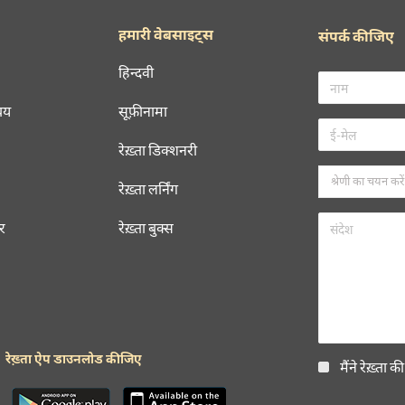
हमारी वेबसाइट्स
संपर्क कीजिए
हिन्दवी
चय
सूफ़ीनामा
रेख़्ता डिक्शनरी
रेख़्ता लर्निंग
रर
रेख़्ता बुक्स
रेख़्ता ऐप डाउनलोड कीजिए
मैंने रेख़्ता क