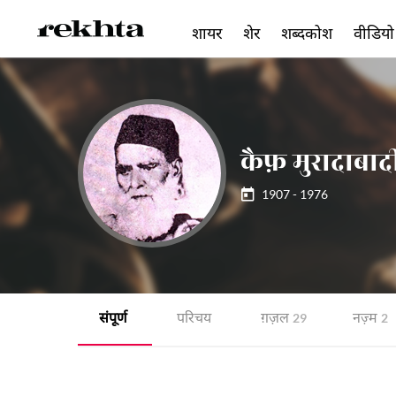
शायर
शेर
शब्दकोश
वीडियो
कैफ़ मुरादाबाद
1907 - 1976
संपूर्ण
परिचय
ग़ज़ल
नज़्म
29
2