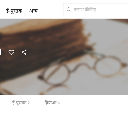
ई-पुस्तक
अन्य
ी
ई-पुस्तक
क़ितआ
2
4