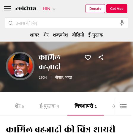
HIN
Donate
Get App
शायर
शेर
शब्दकोश
वीडियो
ई-पुस्तक
कामिल
बहज़ादी
1934
|
भोपाल
,
भारत
शेर
ई-पुस्तक
चित्र शायरी
ऑडियो
6
4
1
5
कामिल बहज़ादी की चित्र शायरी