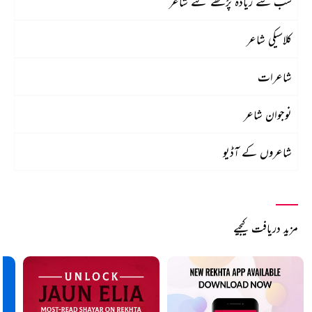
سب سے زیادہ پڑھے گئے شاعر
کلاسیکی شاعر
شاعرات
نوجوان شاعر
شاعروں کے آڈیو
مزید دریافت کیجیے