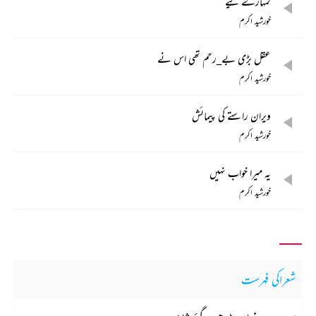
تمہارے لیے
خورشید اکرم
عقل بڑی بے_رحم تھی اس نے
خورشید اکرم
ویران راستے کی پیمائش
خورشید اکرم
یہ میرا خواب نہیں
خورشید اکرم
شعراکی فہرست