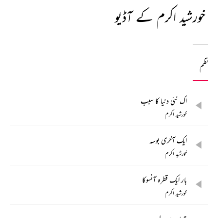
خورشید اکرم کے آڈیو
نظم
اک نئی دنیا کا سبب
خورشید اکرم
ایک آخری بوسہ
خورشید اکرم
بار ایک قطرہ آنسوکا
خورشید اکرم