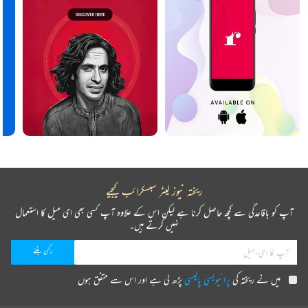
ریختہ نیوز لیٹر سبسکرائب کیجیے
آپ کو باقاعدگی سے کچھ حاصل کرنا ہے لیکن اس کے علاوہ آپ کسی بھی ای میل کا استعمال
نہیں کرتے ہیں۔
میں نے ریختہ کی
پرائیویسی پالیسی
پڑھ لی ہے اور اس سے متفق ہوں