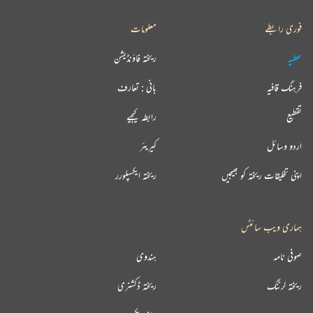
فوری رابطے
معلومات
عطیہ
ریختہ فاؤنڈیشن
فرہنگ قافیہ
بانی : تعارف
تقطیع
رابطہ کیجیے
اردو وسائل
کیریئر
اپنی تخلیقات ریختہ کو بھیجیں
ریختہ ایکسپلورر
ہماری ویب سائٹس
صوفی نامہ
ہندوی
ریختہ لرننگ
ریختہ ڈکشنری