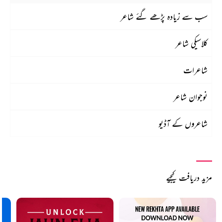
سب سے زیادہ پڑھے گئے شاعر
کلاسیکی شاعر
شاعرات
نوجوان شاعر
شاعروں کے آڈیو
مزید دریافت کیجیے