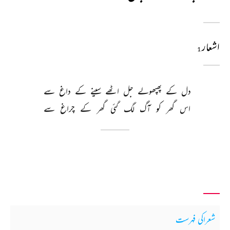
اشعار
1
دل 
کے 
پھپھولے 
جل 
اٹھے 
سینے 
کے 
داغ 
سے 
اس 
گھر 
کو 
آگ 
لگ 
گئی 
گھر 
کے 
چراغ 
سے 
شعراکی فہرست