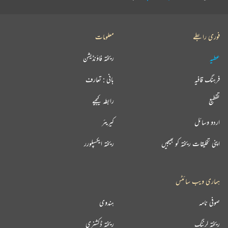
فوری رابطے
معلومات
عطیہ
ریختہ فاؤنڈیشن
فرہنگ قافیہ
بانی : تعارف
تقطیع
رابطہ کیجیے
اردو وسائل
کیریئر
اپنی تخلیقات ریختہ کو بھیجیں
ریختہ ایکسپلورر
ہماری ویب سائٹس
صوفی نامہ
ہندوی
ریختہ لرننگ
ریختہ ڈکشنری