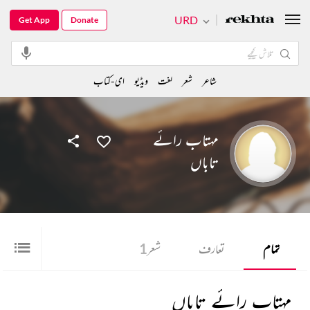
URD
Get App
Donate
شاعر
شعر
لغت
ویڈیو
ای-کتاب
مہتاب رائے
تاباں
تمام
تعارف
شعر
1
مہتاب رائے تاباں