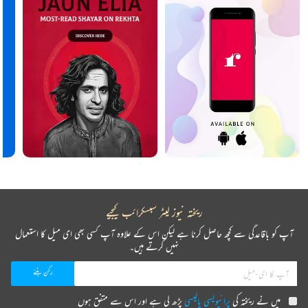
ریختہ نیوز لیٹر سبسکرائب کیجیے
آپ کو باقاعدگی سے کچھ حاصل کرنا ہے لیکن اس کے علاوہ آپ کسی بھی ای میل کا استعمال
نہیں کرتے ہیں۔
میں نے ریختہ کی
پرائیویسی پالیسی
پڑھ لی ہے اور اس سے متفق ہوں