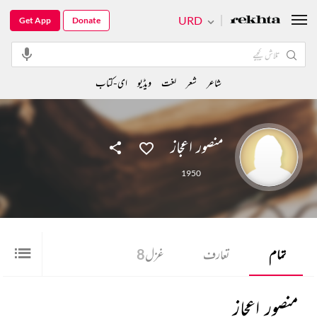
URD
Get App
Donate
شاعر
شعر
لغت
ویڈیو
ای-کتاب
منصور اعجاز
1950
تمام
تعارف
غزل
8
منصور اعجاز