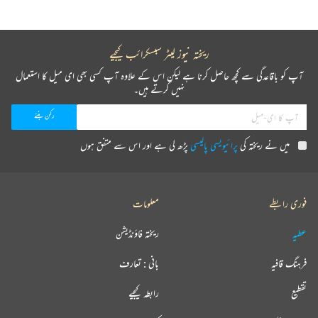
ریختہ نیوز لیٹر سبسکرائب کیجیے
آپ کو باقاعدگی سے کچھ حاصل کرنا ہے لیکن اس کے علاوہ آپ کسی بھی ای میل کا استعمال
نہیں کرتے ہیں۔
میں نے ریختہ کی
پرائیویسی پالیسی
پڑھ لی ہے اور اس سے متفق ہوں
فوری رابطے
معلومات
عطیہ
ریختہ فاؤنڈیشن
فرہنگ قافیہ
بانی : تعارف
تقطیع
رابطہ کیجیے