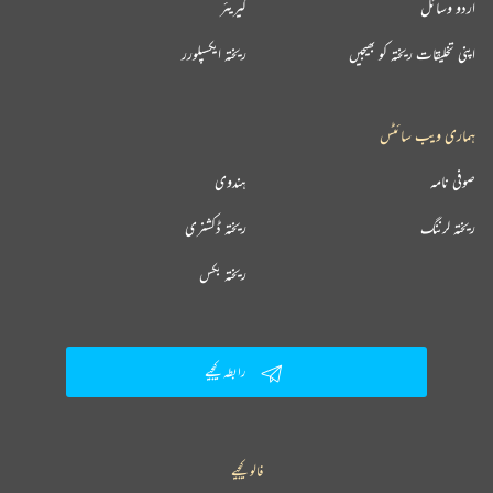
اردو وسائل
کیریئر
اپنی تخلیقات ریختہ کو بھیجیں
ریختہ ایکسپلورر
ہماری ویب سائٹس
صوفی نامہ
ہندوی
ریختہ لرننگ
ریختہ ڈکشنری
ریختہ بکس
رابطہ کیجیے
فالو کیجیے