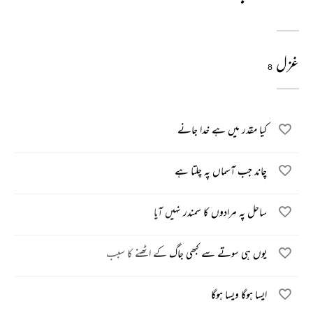
غزل
8
کیا مقدر میں ہے خدا جانے
چاند جب آسماں پہ چلتا ہے
ساحل پہ مرادوں کا سمندر نہیں آیا
یوں ہی سوتے سے کبھی جاگ کے اٹھنے کا سبب
ایسا ہوگا ویسا ہوگا