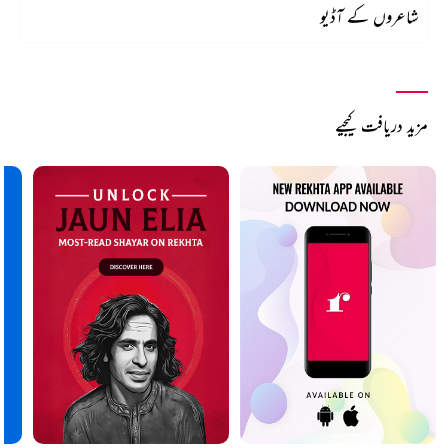
شاعروں کے آڈیو
مزید دریافت کیجیے