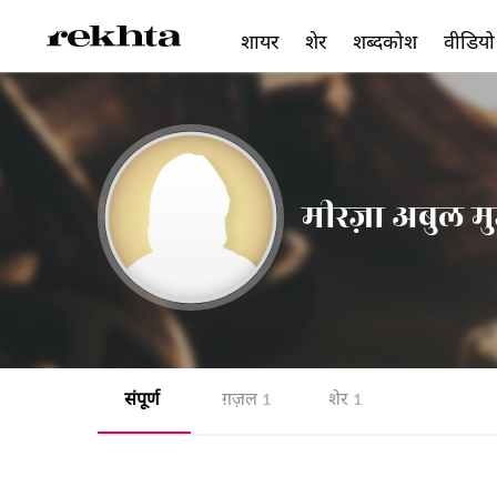
शायर
शेर
शब्दकोश
वीडियो
मीरज़ा अबुल मु
संपूर्ण
ग़ज़ल
शेर
1
1