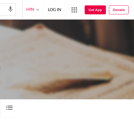
HIN
LOG IN
Get App
Donate