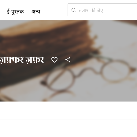
ई-पुस्तक
अन्य
ज़फ़्फर ज़फ़र