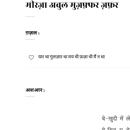
मीरज़ा अबुल मुज़फ़्फर ज़फ़र
ग़ज़ल
1
यार था गुलज़ार था मय थी फ़ज़ा थी मैं न था
अशआर
1
बे-ख़ुदी 
में 
ले