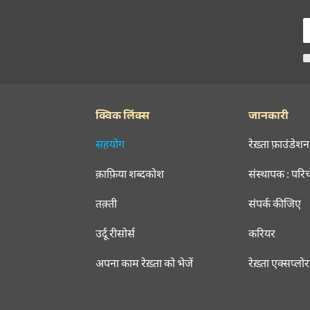
क्विक लिंक्स
जानकारी
सहयोग
रेख़्ता फ़ाउंडेशन
क़ाफ़िया शब्दकोश
संस्थापक : परि
तक़्ती
संपर्क कीजिए
उर्दू रीसोर्स
करियर
अपना काम रेख़्ता को भेजें
रेख़्ता एक्सप्लो