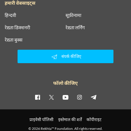
हमारी वेबसाइट्स
हिन्दवी
सूफ़ीनामा
रेख़्ता डिक्शनरी
रेख़्ता लर्निंग
रेख़्ता बुक्स
संपर्क कीजिए
फॉलो कीजिए
प्राइवेसी पॉलिसी
इस्तेमाल की शर्तें
कॉपीराइट
© 2026 Rekhta™ Foundation. All rights reserved.