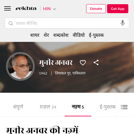
HIN
Donate
Get App
शायर
शेर
शब्दकोश
वीडियो
ई-पुस्तक
मुनीर अनवर
1962
|
लियाक़त पुर
,
पाकिस्तान
संपूर्ण
ग़ज़ल
नज़्म
ई-पुस्तक
24
5
3
मुनीर अनवर की नज़्में