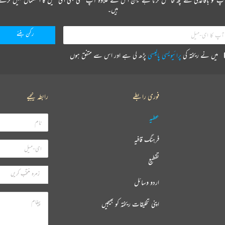
ہیں۔
میں نے ریختہ کی
پرائیویسی پالیسی
پڑھ لی ہے اور اس سے متفق ہوں
فوری رابطے
رابطہ کیجیے
عطیہ
فرہنگ قافیہ
تقطیع
اردو وسائل
اپنی تخلیقات ریختہ کو بھیجیں