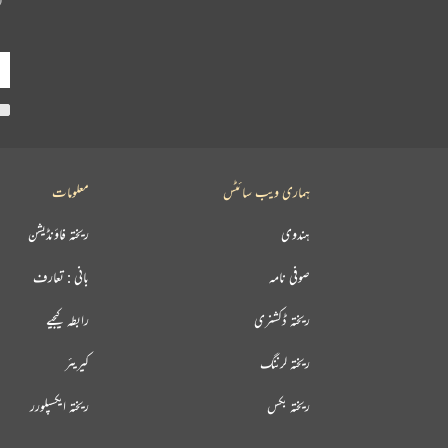
ہماری ویب سائٹس
معلومات
ہندوی
ریختہ فاؤنڈیشن
صوفی نامہ
بانی : تعارف
ریختہ ڈکشنری
رابطہ کیجیے
ریختہ لرننگ
کیریئر
ریختہ بکس
ریختہ ایکسپلورر