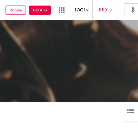
URD
LOG IN
Donate
Get App