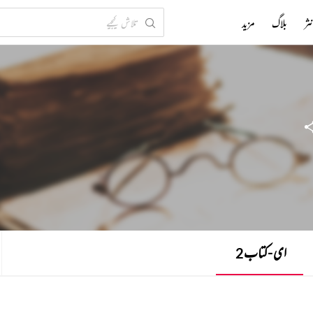
ثر
بلاگ
مزید
ای-کتاب
2