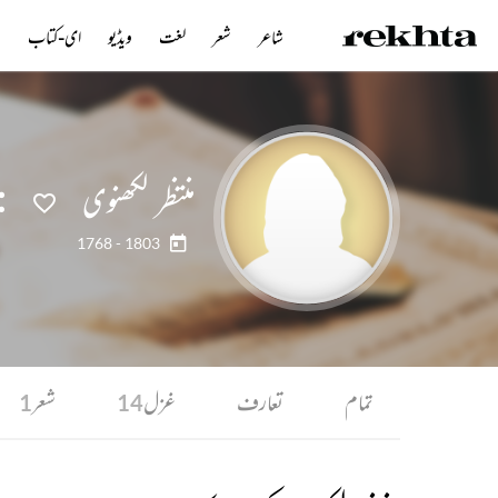
شاعر
شعر
لغت
ویڈیو
ای-کتاب
ن
منتظر لکھنوی
1768 - 1803
تمام
تعارف
غزل
شعر
1
14