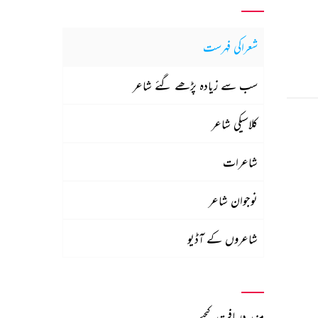
شعراکی فہرست
سب سے زیادہ پڑھے گئے شاعر
کلاسیکی شاعر
شاعرات
نوجوان شاعر
شاعروں کے آڈیو
مزید دریافت کیجیے