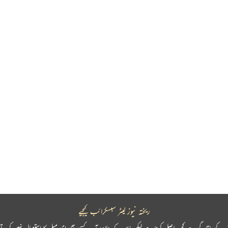
ریختہ نیوز لیٹر سبسکرائب کیجیے
پ کو باقاعدگی سے کچھ حاصل کرنا ہے لیکن اس کے علاوہ آپ کسی بھی ای میل کا استعمال نہیں کرتے