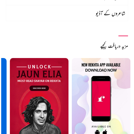
شاعروں کے آڈیو
مزید دریافت کیجیے