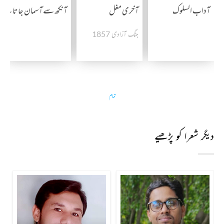
آداب السلوک
آخری مغل
آنکھ سے آسمان جاتا ہے
جنگ آزادی 1857
تمام
دیگر شعرا کو پڑھیے