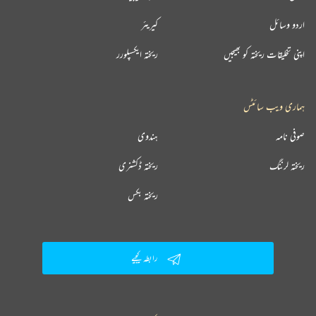
اردو وسائل
کیریئر
اپنی تخلیقات ریختہ کو بھیجیں
ریختہ ایکسپلورر
ہماری ویب سائٹس
صوفی نامہ
ہندوی
ریختہ لرننگ
ریختہ ڈکشنری
ریختہ بکس
رابطہ کیجیے