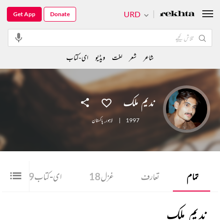
URD
Get App
Donate
شاعر
شعر
لغت
ویڈیو
ای-کتاب
ندیم ملک
1997
|
لاہور
,
پاکستان
تمام
تعارف
غزل
18
ای-کتاب
79
ندیم ملک