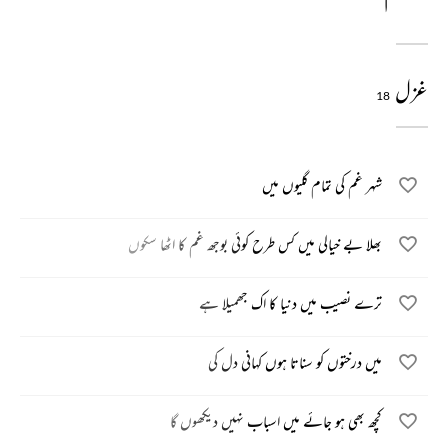
غزل
18
شہر غم کی تمام گلیوں میں
بھلا بے خیالی میں کس طرح کوئی بوجھ غم کا اٹھا سکوں
ترے نصیب میں دنیا کا اک جھمیلا ہے
میں درختوں کو سناتا ہوں کہانی دل کی
کچھ بھی ہو جائے میں اسباب نہیں دیکھوں گا