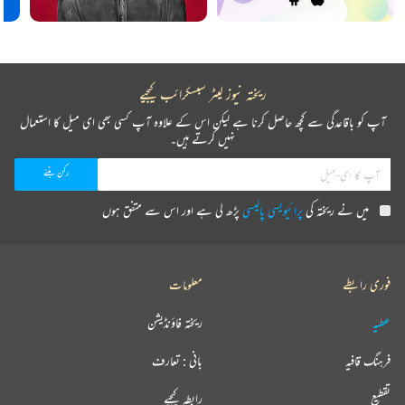
ریختہ نیوز لیٹر سبسکرائب کیجیے
آپ کو باقاعدگی سے کچھ حاصل کرنا ہے لیکن اس کے علاوہ آپ کسی بھی ای میل کا استعمال
نہیں کرتے ہیں۔
میں نے ریختہ کی
پرائیویسی پالیسی
پڑھ لی ہے اور اس سے متفق ہوں
فوری رابطے
معلومات
عطیہ
ریختہ فاؤنڈیشن
فرہنگ قافیہ
بانی : تعارف
تقطیع
رابطہ کیجیے