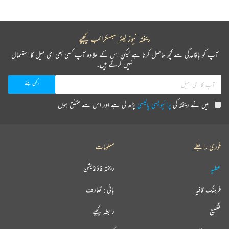
ریختہ نیوز لیٹر سبسکرائب کیجیے
آپ کو باقاعدگی سے کچھ حاصل کرنا ہے لیکن اس کے علاوہ آپ کسی بھی ای میل کا استعمال
نہیں کرتے ہیں۔
میں نے ریختہ کی
پرائیویسی پالیسی
پڑھ لی ہے اور اس سے متفق ہوں
فوری رابطے
معلومات
عطیہ
ریختہ فاؤنڈیشن
فرہنگ قافیہ
بانی : تعارف
تقطیع
رابطہ کیجیے