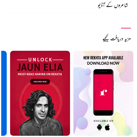
شاعروں کے آڈیو
مزید دریافت کیجیے