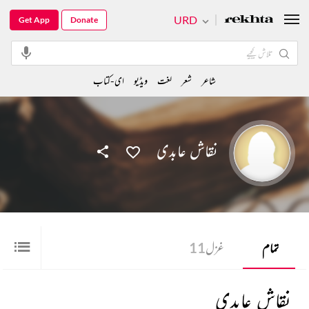
URD
Get App
Donate
شاعر
شعر
لغت
ویڈیو
ای-کتاب
نقاش عابدی
تمام
غزل
11
نقاش عابدی