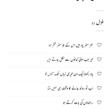
غزل
11
ہم سفر یاد ہیں اس کے جو سفر ختم ہوا
تیر جب اپنی کمانوں سے نکل جاتے ہیں
یاد رکھنا ایک دن تیری زباں تک آؤں گا
اب تو روٹھ جانے کا وقت ہی نہیں ملتا
رہنماؤں کی بات کرتے ہو