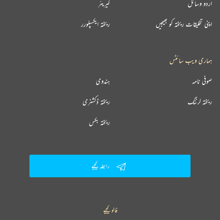
اردو وسائل
کیریئر
اپنی تخلیقات ریختہ کو بھیجیں
ریختہ ایکسپلورر
ہماری ویب سائٹس
صوفی نامہ
ہندوی
ریختہ لرننگ
ریختہ ڈکشنری
ریختہ بکس
رابطہ کیجیے
فالو کیجیے