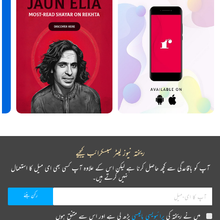
ریختہ نیوز لیٹر سبسکرائب کیجیے
آپ کو باقاعدگی سے کچھ حاصل کرنا ہے لیکن اس کے علاوہ آپ کسی بھی ای میل کا استعمال
نہیں کرتے ہیں۔
میں نے ریختہ کی
پرائیویسی پالیسی
پڑھ لی ہے اور اس سے متفق ہوں