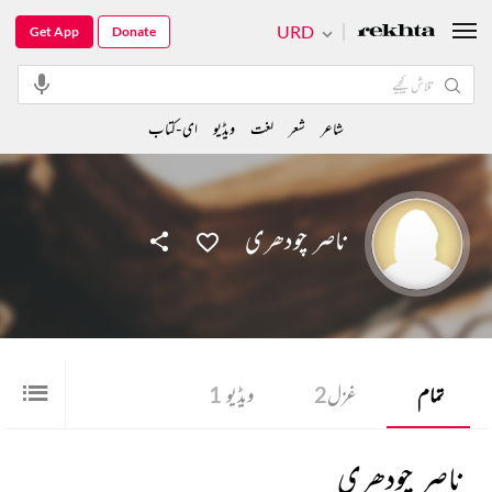
URD
Get App
Donate
شاعر
شعر
لغت
ویڈیو
ای-کتاب
ناصر چودھری
تمام
غزل
2
ویڈیو
1
ناصر چودھری