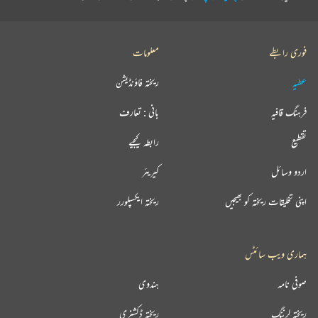
فوری رابطے
معلومات
عطیہ
ریختہ فاؤنڈیشن
فرہنگ قافیہ
بانی : تعارف
تقطیع
رابطہ کیجیے
اردو وسائل
کیریئر
اپنی تخلیقات ریختہ کو بھیجیں
ریختہ ایکسپلورر
ہماری ویب سائٹس
صوفی نامہ
ہندوی
ریختہ لرننگ
ریختہ ڈکشنری