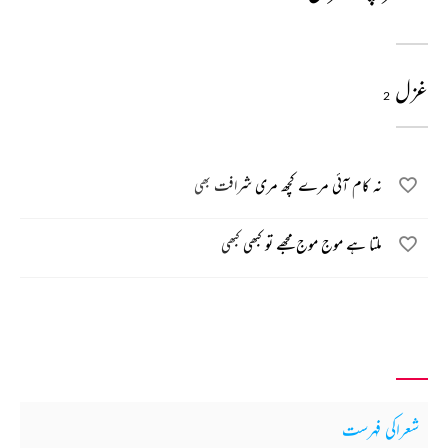
غزل
2
نہ کام آئی مرے کچھ مری شرافت بھی
ملتا ہے موج موج مجھے تو کبھی کبھی
شعراکی فہرست