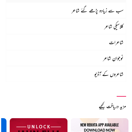
سب سے زیادہ پڑھے گئے شاعر
کلاسیکی شاعر
شاعرات
نوجوان شاعر
شاعروں کے آڈیو
مزید دریافت کیجیے