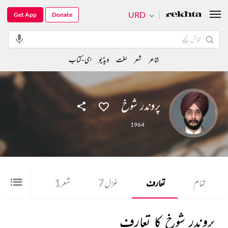
URD
Get App
Donate
شاعر
شعر
لغت
ویڈیو
ای-کتاب
پروندر شوخ
1964
تمام
تعارف
غزل
7
شعر
1
پروندر شوخ کا تعارف