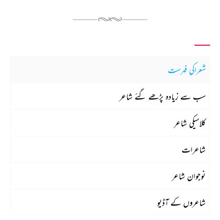
شعراکی فہرست
سب سے زیادہ پڑھے گئے شاعر
کلاسیکی شاعر
شاعرات
نوجوان شاعر
شاعروں کے آڈیو