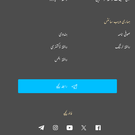
ہماری ویب سائٹس
صوفی نامہ
ہندوی
ریختہ لرننگ
ریختہ ڈکشنری
ریختہ بکس
رابطہ کیجیے
فالو کیجیے