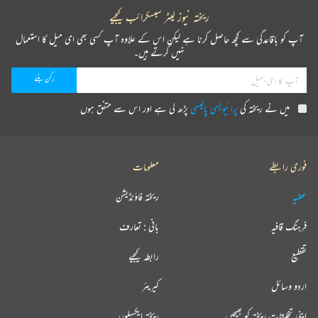
ریختہ نیوز لیٹر سبسکرائب کیجیے
آپ کو باقاعدگی سے کچھ حاصل کرنا ہے لیکن اس کے علاوہ آپ کسی بھی ای میل کا استعمال
نہیں کرتے ہیں۔
میں نے ریختہ کی
پرائیویسی پالیسی
پڑھ لی ہے اور اس سے متفق ہوں
فوری رابطے
معلومات
عطیہ
ریختہ فاؤنڈیشن
فرہنگ قافیہ
بانی : تعارف
تقطیع
رابطہ کیجیے
اردو وسائل
کیریئر
اپنی تخلیقات ریختہ کو بھیجیں
ریختہ ایکسپلورر