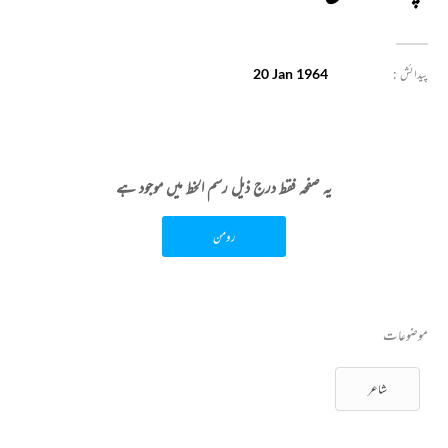
پیدائش :
20 Jan 1964
یہ صفحہ فقط درج ذیل رسم الخط میں موجود ہے
رومن
موضوعات
شاعر