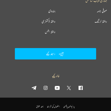
ہماری ویب سائٹس
صوفی نامہ
ہندوی
ریختہ لرننگ
ریختہ ڈکشنری
ریختہ بکس
رابطہ کیجیے
فالو کیجیے
پرائیویسی پالیسی
استعمال کی شرائط
جملہ حقوق