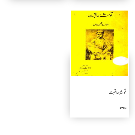
توشۂ عاقبت
1983