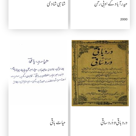
حیدرآباد کے ادبی رتن
شاہی شادی
2000
درد باقی و دُرد ساقی
حیات باقی