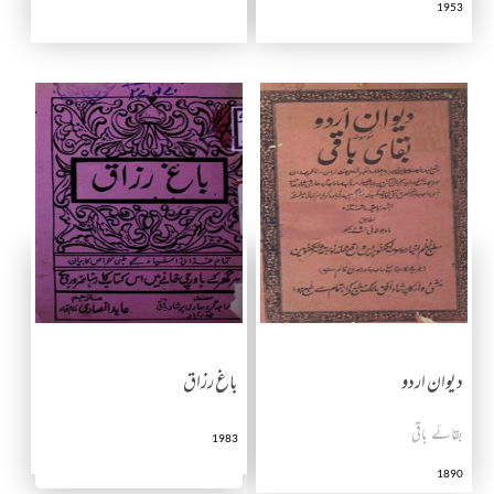
1953
دیوان اردو
باغ رزاق
بقائے باقی
1983
1890