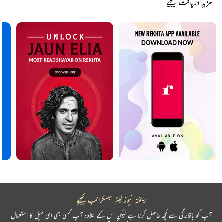
مزید دریافت کیجیے
ریختہ نیوز لیٹر سبسکرائب کیجیے
آپ کو باقاعدگی سے کچھ حاصل کرنا ہے لیکن اس کے علاوہ آپ کسی بھی ای میل کا استعمال