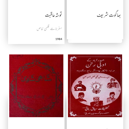
بھاگوت شریف
توشه عاقبت
سفرنامے قلمی خاص
1984