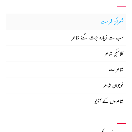
شعراکی فہرست
سب سے زیادہ پڑھے گئے شاعر
کلاسیکی شاعر
شاعرات
نوجوان شاعر
شاعروں کے آڈیو