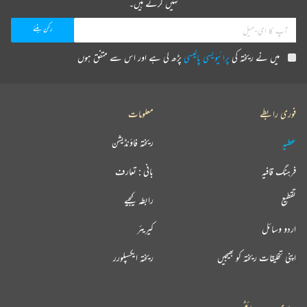
نہیں کرتے ہیں۔
میں نے ریختہ کی
پرائیویسی پالیسی
پڑھ لی ہے اور اس سے متفق ہوں
فوری رابطے
معلومات
عطیہ
ریختہ فاؤنڈیشن
فرہنگ قافیہ
بانی : تعارف
تقطیع
رابطہ کیجیے
اردو وسائل
کیریئر
اپنی تخلیقات ریختہ کو بھیجیں
ریختہ ایکسپلورر